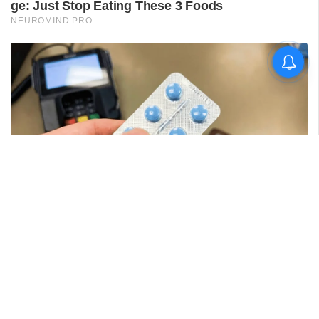
വിദ്യാർഥിയെ മർദിച്ചെന്ന
പരാതിയിൽ പാലക്കാട്
അധ്യാപകനെ
സസ്‌പെൻഡ് ചെയ്തു