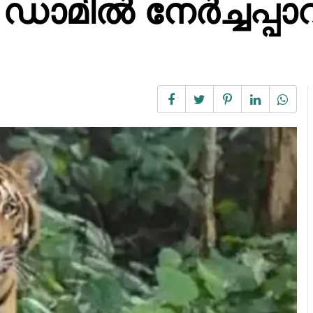
ം ഡാമിൽ നേർച്ചപ്പ