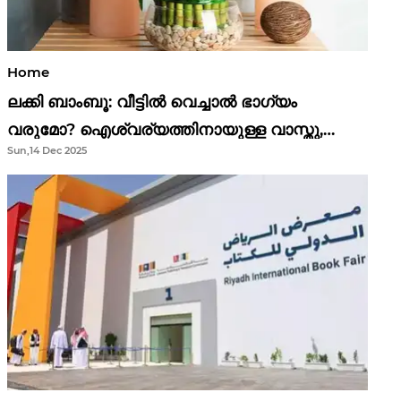
Home
ലക്കി ബാംബൂ: വീട്ടിൽ വെച്ചാൽ ഭാഗ്യം
വരുമോ? ഐശ്വര്യത്തിനായുള്ള വാസ്തു,
Sun,14 Dec 2025
ഫെങ് ഷൂയി വിശ്വാസങ്ങൾ