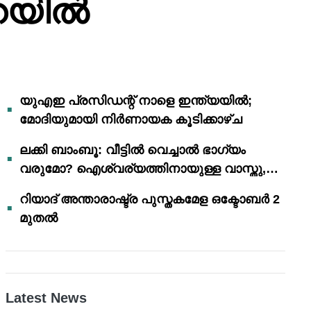
ാറയിൽ
യുഎഇ പ്രസിഡന്റ് നാളെ ഇന്ത്യയിൽ;
മോദിയുമായി നിർണായക കൂടിക്കാഴ്ച
ലക്കി ബാംബൂ: വീട്ടിൽ വെച്ചാൽ ഭാഗ്യം
വരുമോ? ഐശ്വര്യത്തിനായുള്ള വാസ്തു,
ഫെങ് ഷൂയി വിശ്വാസങ്ങൾ
റിയാദ് അന്താരാഷ്ട്ര പുസ്തകമേള ഒക്ടോബർ 2
മുതൽ
Latest News