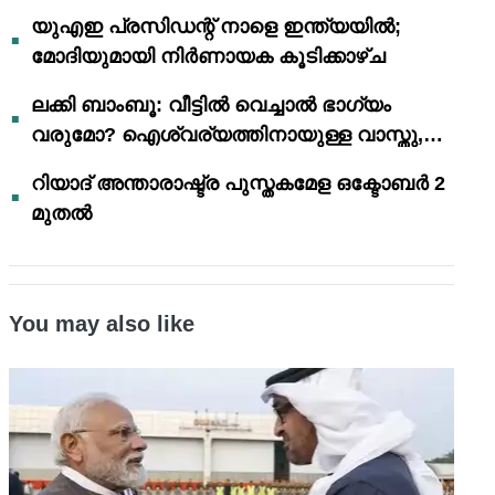
യുഎഇ പ്രസിഡന്റ് നാളെ ഇന്ത്യയിൽ;
മോദിയുമായി നിർണായക കൂടിക്കാഴ്ച
ലക്കി ബാംബൂ: വീട്ടിൽ വെച്ചാൽ ഭാഗ്യം
വരുമോ? ഐശ്വര്യത്തിനായുള്ള വാസ്തു,
ഫെങ് ഷൂയി വിശ്വാസങ്ങൾ
റിയാദ് അന്താരാഷ്ട്ര പുസ്തകമേള ഒക്ടോബർ 2
മുതൽ
You may also like