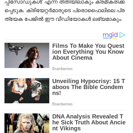
പ്പിസോഡുകൾ' എന്ന രീതിയിലാകും ക്രമീകരിക്ക
പ്പെടുക. ക്രിയേറ്റർമാരുടെ പ്രൊഫൈലിലെ പ്ര
ത്യേക പേജിൽ ഈ വീഡിയോകൾ ലഭ്യമാകും.