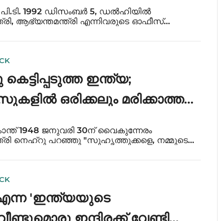
ുടെ' ഉദയവും
്ത് പി.ടി. 1992 ഡിസംബർ 5, ഡൽഹിയിൽ
്രി, ആഭ്യന്തമന്ത്രി എന്നിവരുടെ ഓഫീസ്
ഉത്കണ്ഠയിൽ ആയിരുന്നു. രണ്ടു ഓഫീസും നിരന്തരം
ത്തർപ്രദേശ് മുഖ്യമന്ത്രി ആയിരുന്ന
ിംങുമ
ICK
കെട്ടിപ്പടുത്ത ഇന്ത്യ;
കളിൽ ഒരിക്കലും മരിക്കാത്ത
്
രകാന്ത് 1948 ജനുവരി 30ന് വൈകുന്നേരം
്രി നെഹ്റു പറഞ്ഞു "സുഹൃത്തുക്കളെ, നമ്മുടെ
െട്ടു, എല്ലായിടത്തും ഇരുട്ടാണ്.. അതേ നമ്മുടെ
ഇനി ഇല്ലാ. ഇനി പഴയതുപോലെ നമുക്ക് അദ്ദ
ICK
 എന്ന 'ഇന്ത്യയുടെ
; വീണ്ടുമൊരു ഇന്ദിരക്ക് വേണ്ടി