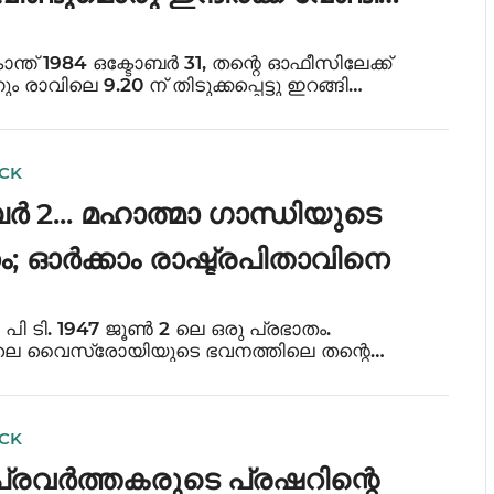
രിക്കുന്ന ഇന്ത്യൻ ജനത
രകാന്ത് 1984 ഒക്ടോബർ 31, തന്റെ ഓഫീസിലേക്ക്
നും രാവിലെ 9.20 ന് തിടുക്കപ്പെട്ടു ഇറങ്ങി
ന്നു ഇന്ത്യൻ പ്രധാനമന്ത്രി ശ്രീമതി
ധി. പ്രസിദ്ധ ബ്രിട്ടീഷ് നടൻ പീറ്റർ ഉ
ICK
ർ 2... മഹാത്മാ ഗാന്ധിയുടെ
നം; ഓർക്കാം രാഷ്ട്രപിതാവിനെ
്. പി ടി. 1947 ജൂൺ 2 ലെ ഒരു പ്രഭാതം.
 വൈസ്രോയിയുടെ ഭവനത്തിലെ തന്റെ
ണ്ട് ബാറ്റൺ പ്രഭു ചിന്താമഗ്‌നനായി
ുണ്ടായിരുന്നു. എസി നന്നായി
കുന്നുണ്ടായിരുന്നെങ്
ICK
ി പ്രവർത്തകരുടെ പ്രഷറിന്റെ