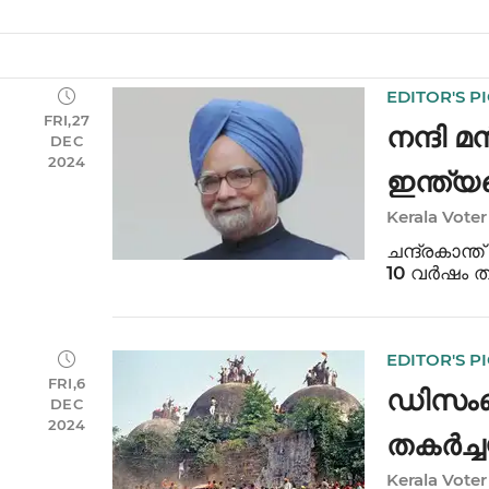
EDITOR'S P
FRI,27
നന്ദി 
DEC
2024
ഇന്ത്യ
Kerala Voter
സൃഷ്ടിച
ചന്ദ്രകാന്
10 വർഷം തു
ആയതും ഇന്
ഓർക്കുന്നു
EDITOR'S P
FRI,6
ഡിസംബർ
DEC
2024
തകർച്ച
Kerala Voter