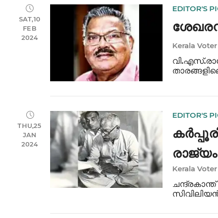
EDITOR'S P
SAT,10
ശേഖരൻന
FEB
2024
Kerala Voter
വി.എസ്.രാ
താരങ്ങളിലൊ
ഒരു വാർത്
ഫെബ്രുവരി
മാദ്ധ്യമങ്
EDITOR'S P
THU,25
കർപ്പൂ
JAN
2024
രാജ്യം 
Kerala Voter
ബിജെപി
ചന്ദ്രകാന്
സിവിലിയൻ 
പേരിൽ അറിയപ
1988) മരണ