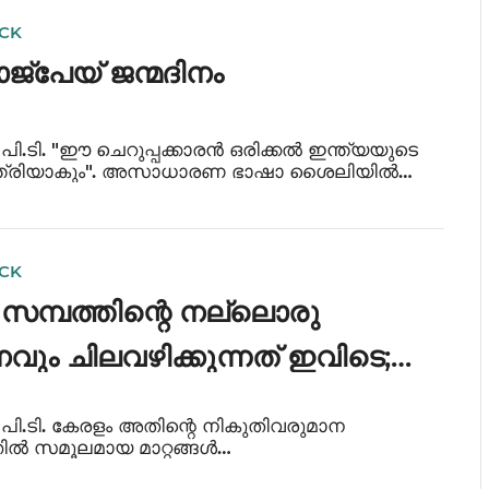
ICK
ാജ്പേയ് ജന്മദിനം
ത് പി.ടി. "ഈ ചെറുപ്പക്കാരൻ ഒരിക്കൽ ഇന്ത്യയുടെ
്ത്രിയാകും". അസാധാരണ ഭാഷാ ശൈലിയിൽ
യ നർമ്മം ചേർത്ത് ഇന്ത്യയുടെ നീറുന്ന
 പാർലമെന്റിൽ അവതരിപ്പിച്ചുകൊണ്ട് പ്രസംഗിച്ച
ICK
സമ്പത്തിന്റെ നല്ലൊരു
ും ചിലവഴിക്കുന്നത് ഇവിടെ;
് സമൂലമായ മാറ്റങ്ങൾ
ത് പി.ടി. കേരളം അതിന്റെ നികുതിവരുമാന
ിൽ സമൂലമായ മാറ്റങ്ങൾ
ടിയിരിക്കുന്നു. ഒട്ടും പ്രോഡക്റ്റീവ് അല്ലാത്ത