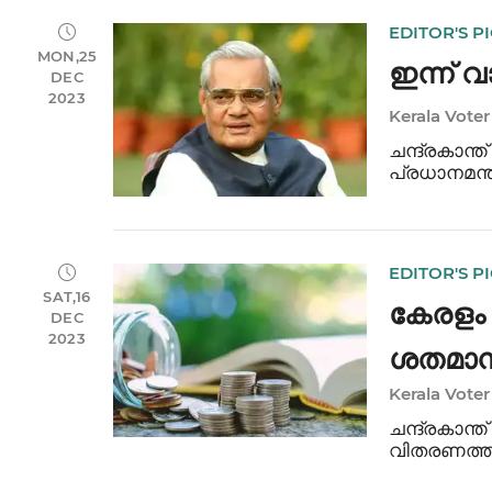
EDITOR'S P
MON,25
ഇന്ന് വ
DEC
2023
Kerala Voter
ചന്ദ്രകാന്
പ്രധാനമന
സ്വസിദ്ധമാ
പ്രശ്നങ്ങൾ
അ
EDITOR'S P
SAT,16
കേരളം 
DEC
2023
ശതമാനവ
Kerala Voter
വേണ്ടത
ചന്ദ്രകാന്
വിതരണത്ത
കൊണ്ടുവരേണ്