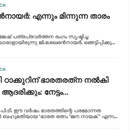
ICK
ായർ: എന്നും മിന്നുന്ന താരം
ജേഷ് പത്രപ്രവർത്തന രംഗം സൃഷ്ടിച്ച
രാളായിരുന്നു ജി.ശേഖരൻനായർ. ഞെട്ടിപ്പിക്കുന്ന
ത പോലെ ശേഖരൻനായർ വിട പറഞ്ഞിട്ട്
 പതിനൊന്നിന് ഒരു വർഷമാകുന്നു. അച്ചടി
ങളുട
ICK
രി ഠാക്കുറിന് ഭാരതരത്‌ന നൽകി
ആദരിക്കും: നേട്ടം
യ്‌ക്കോ?
ത് പി.ടി. ഈ വർഷം ഭാരതത്തിന്റെ പരമോന്നത
ബഹുമതിയായ 'ഭാരത രത്നം 'ജന നായക് ' എന്ന
്പെട്ടിരുന്ന ' ശ്രീ. കർപ്പൂരി ഠാക്കൂറിനു' (1924-
ാനന്തര ബഹുമതിയായി നൽകി രാജ്യം അദ്ദ