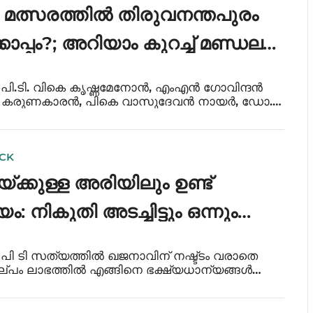
 മത്സരത്തിൽ തിരുവനന്തപുരം
പ്പം?; അറിയാം കുറച്ച് മണ്ഡല
ം
്ത് പി.ടി. വികെ കൃഷ്ണമേനോൻ, എംഎൻ ഗോവിന്ദൻ
 കരുണകാരൻ, പികെ വാസുദേവൻ നായർ, ഡോ.
തുടങ്ങിയ സംസ്ഥാന, ദേശീയ, അന്തർദീശീയ
ള നേതാക്കളെ വിജയിപ്പിച്ച മണ്ഡലമാണ്
പുരം.
ICK
്ക്കുള്ള അരിയിലും ഉണ്ട്
ീയം: നികുതി അടച്ചിട്ടും ഒന്നും
ു കിട്ടാത്തവർ
ത് പി ടി സത്യത്തിൽ ഖജനാവിന് നഷ്ട്ടം വരാതെ
പം ലാഭത്തിൽ എങ്ങിനെ ഭക്ഷ്യധാന്യങ്ങൾ
്ന് കേന്ദ്രസർക്കാർ തന്നെ കാണിച്ചു തരുന്നതാണ്
ൂപക്കുള്ള അരിയുടെ രാഷ്ട്രീയം. ഇന്നലെ