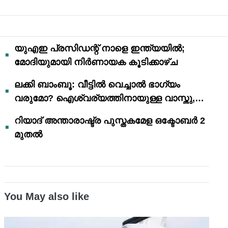
യുഎഇ പ്രസിഡന്റ് നാളെ ഇന്ത്യയിൽ;
മോദിയുമായി നിർണായക കൂടിക്കാഴ്ച
ലക്കി ബാംബൂ: വീട്ടിൽ വെച്ചാൽ ഭാഗ്യം
വരുമോ? ഐശ്വര്യത്തിനായുള്ള വാസ്തു,
ഫെങ് ഷൂയി വിശ്വാസങ്ങൾ
റിയാദ് അന്താരാഷ്ട്ര പുസ്തകമേള ഒക്ടോബർ 2
മുതൽ
You May also like