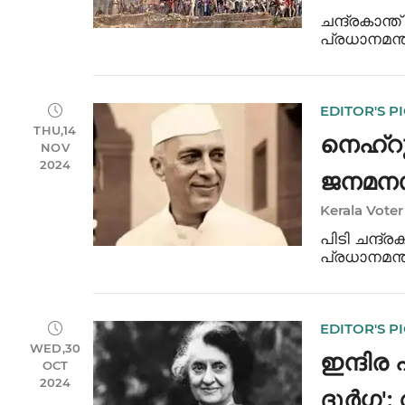
'കാവിയ
ചന്ദ്രകാന
പ്രധാനമന്ത
വല്ലാത്ത 
അന്നത്തെ ഉ
കല്യാണസ
EDITOR'S P
THU,14
നെഹ്റു 
NOV
2024
ജനമനസു
Kerala Voter
നേതാവ
പിടി ചന്ദ്
പ്രധാനമന്ത
വെളിച്ചം ക
ബാപ്പുജി 
EDITOR'S P
WED,30
ഇന്ദിര
OCT
2024
ദുർഗ്ഗ'