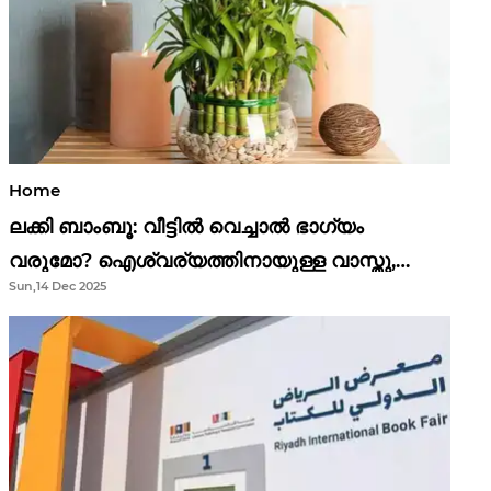
Home
ലക്കി ബാംബൂ: വീട്ടിൽ വെച്ചാൽ ഭാഗ്യം
വരുമോ? ഐശ്വര്യത്തിനായുള്ള വാസ്തു,
Sun,14 Dec 2025
ഫെങ് ഷൂയി വിശ്വാസങ്ങൾ