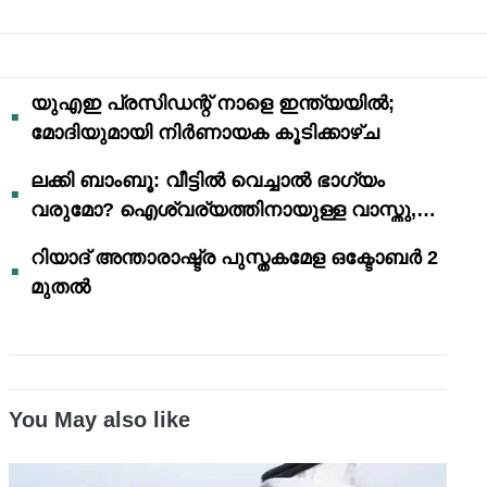
യുഎഇ പ്രസിഡന്റ് നാളെ ഇന്ത്യയിൽ;
മോദിയുമായി നിർണായക കൂടിക്കാഴ്ച
ലക്കി ബാംബൂ: വീട്ടിൽ വെച്ചാൽ ഭാഗ്യം
വരുമോ? ഐശ്വര്യത്തിനായുള്ള വാസ്തു,
ഫെങ് ഷൂയി വിശ്വാസങ്ങൾ
റിയാദ് അന്താരാഷ്ട്ര പുസ്തകമേള ഒക്ടോബർ 2
മുതൽ
You May also like