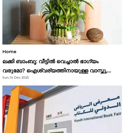
Home
ലക്കി ബാംബൂ: വീട്ടിൽ വെച്ചാൽ ഭാഗ്യം
വരുമോ? ഐശ്വര്യത്തിനായുള്ള വാസ്തു,
Sun,14 Dec 2025
ഫെങ് ഷൂയി വിശ്വാസങ്ങൾ