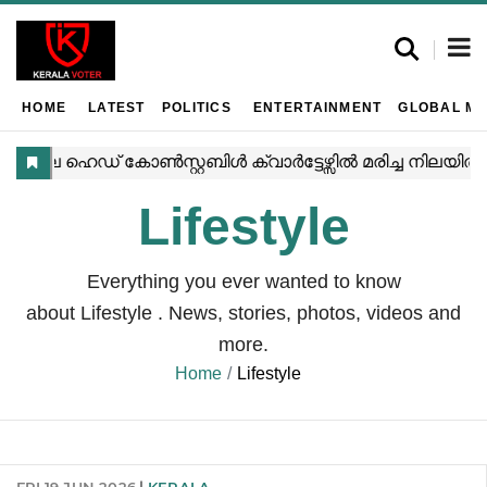
HOME
LATEST
POLITICS
ENTERTAINMENT
GLOBAL MA
Lifestyle
Everything you ever wanted to know
about
Lifestyle
. News, stories, photos, videos and
more.
Home
Lifestyle
FRI,19 JUN 2026
KERALA