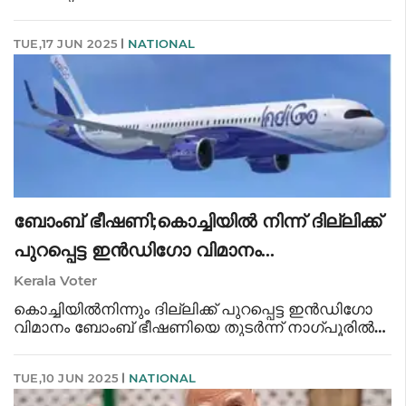
പാടില്ലാത്തതാനെന്നും അപകടം സംബന്ധിച്ച്
കൃത്യമായ അന്വേഷണം വേണമെന്നും
TUE,17 JUN 2025
NATIONAL
സിപിഐഎം ജനറൽ സെക്രട്ടറി എം എ ബേബി.
എന്നാൽ ഈ വിഷയത്തിൽ ആരോഗ്യ മന്ത്രി വീ
ബോംബ് ഭീഷണി;കൊച്ചിയിൽ നിന്ന് ദില്ലിക്ക്
പുറപ്പെട്ട ഇൻഡിഗോ വിമാനം
അടിയന്തരമായി നാഗ്പൂരിൽ ഇറക്കി
Kerala Voter
കൊച്ചിയിൽനിന്നും ദില്ലിക്ക് പുറപ്പെട്ട ഇൻഡിഗോ
വിമാനം ബോംബ് ഭീഷണിയെ തുടർന്ന് നാഗ്പൂരിൽ
അടിയന്തരമായി ഇറക്കി. പൊലീസും ബോംബ്
സ്‌ക്വാഡുമടക്കം വിമാനത്തിൽ പരിശോധന
TUE,10 JUN 2025
NATIONAL
നടത്തുകയാണ്. എല്ലാ യാത്രക്കാരും
സുരക്ഷിതരാണ