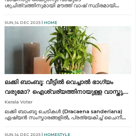
ശുചിത്വത്തിനുമായി മൗത്ത് വാഷ് സ്ഥിരമായി
ഉപയോഗിക്കുന്ന ശീലം ഗുണത്തേക്കാളേറെ ദോഷം
ചെയ്തേക്കാം. സാൻ ജുവാൻ ഓവർവെയ്റ്റ്
SUN,14 DEC 2025
HOME
അഡൽറ്റ്സ് ലോഞ്ചിറ്റ്യൂഡിനൽ സ്റ്റഡിയിൽ 40
മുതൽ 65 വയസ്സുവ
ലക്കി ബാംബൂ: വീട്ടിൽ വെച്ചാൽ ഭാഗ്യം
വരുമോ? ഐശ്വര്യത്തിനായുള്ള വാസ്തു,
ഫെങ് ഷൂയി വിശ്വാസങ്ങൾ
Kerala Voter
ലക്കി ബാംബൂ ചെടികൾ (Dracaena sanderiana)
ഏഷ്യൻ സംസ്കാരങ്ങളിൽ, പ്രത്യേകിച്ച് ചൈനീസ്
ഫെങ് ഷൂയിയിലും ഇന്ത്യൻ വാസ്തു ശാസ്ത്രത്തിലും,
വളരെ പ്രാധാന്യമുള്ളവയാണ്. ഈ ചെടി വീട്ടിൽ
SUN,14 DEC 2025
HOMESTYLE
സൂക്ഷിക്കുന്നത് ഭാഗ്യവും ഐശ്വ