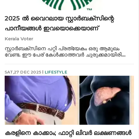
2025 ൽ വൈറലായ സ്റ്റാർ‌ബക്സിന്റെ
പാനീയങ്ങൾ ഇവയൊക്കെയാണ്
Kerala Voter
സ്റ്റാർബക്സിനെ പറ്റി പ്രത്യേകം ഒരു ആമുഖം
വേണ്ട. ഈ പേര് കേൾക്കാത്തവർ ചുരുക്കമായിരിക്കും.
പേരോളം അവരുടെ പാനീയങ്ങളും പ്രശസ്തമാണ്.
പലപ്പോഴും സമൂഹമാധ്യമങ്ങളിൽ
SAT,27 DEC 2025
LIFESTYLE
ചർച്ചയുമാകാറുണ്ട് സ്റ്റാർബക്സ്. 2025 ൽ സമൂഹമാ
കരളിനെ കാക്കാം; ഫാറ്റി ലിവർ ലക്ഷണങ്ങൾ