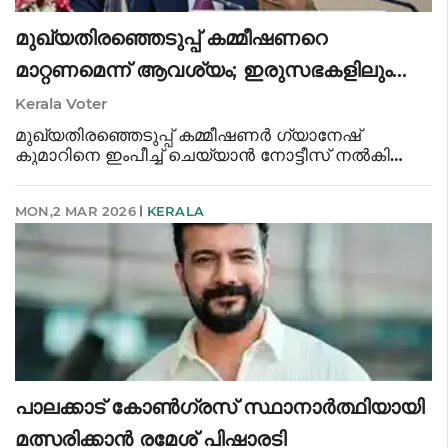
മുഖ്യതിരഞ്ഞെടുപ്പ് കമ്മീഷണറെ
മാറ്റണമെന്ന് ആവശ്യം; ഇരുസഭകളിലും
നോട്ടീസ് നൽകി ഇന്ത്യ സഖ്യം
Kerala Voter
മുഖ്യതിരഞ്ഞെടുപ്പ് കമ്മീഷണർ ഗ്യാനേഷ്
കുമാറിനെ ഇംപീച്ച് ചെയ്യാൻ നോട്ടീസ് നൽകി
ഇന്ത്യ സഖ്യം. ലോക്‌സഭയിലും രാജ്യസഭയിലും
പ്രത്യേകം നോട്ടീസുകളാണ് നൽകിയത്. മുഖ്യ
MON,2 MAR 2026
KERALA
തിരഞ്ഞെടുപ്പ് കമ്മീഷണറെ നീക്കം ചെയ്യാൻ
ആവശ്
പാലക്കാട് കോൺഗ്രസ് സ്ഥാനാർത്ഥിയായി
മത്സരിക്കാൻ രമേശ് പിഷാരടി