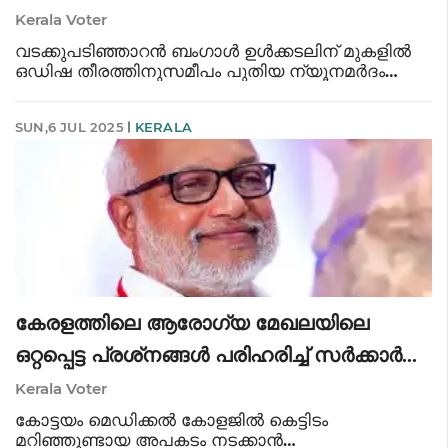
Kerala Voter
വടക്കുപടിഞ്ഞാറൻ ബംഗാൾ ഉൾക്കടലിന് മുകളിൽ
ഒഡിഷ തീരത്തിനുസമീപം പുതിയ ന്യൂനമർദം
രൂപപ്പെട്ടു. അടുത്ത 48 മണിക്കൂറിനുള്ളിൽ കൂടുതൽ
ശക്തി പ്രാപിക്കാൻ സാധ്യതയുണ്ടെന്ന് കേന്ദ്ര
SUN,6 JUL 2025
KERALA
കാലാവസ്ഥാ നിരീക്ഷണ കേന്ദ്രം അറയിച
കേരളത്തിലെ ആരോഗ്യ മേഖലയിലെ
ഒറ്റപ്പെട്ട പ്രശ്‌നങ്ങൾ പരിഹരിച്ച് സർക്കാർ
മുന്നോട്ടു പോകും എം എ ബേബി
Kerala Voter
കോട്ടയം മെഡിക്കൽ കോളജിൽ കെട്ടിടം
മറിഞ്ഞുണ്ടായ അപകടം നടക്കാൻ