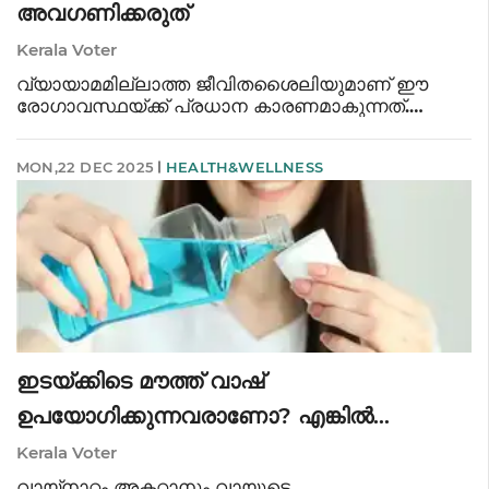
അവഗണിക്കരുത്
Kerala Voter
വ്യായാമമില്ലാത്ത ജീവിതശൈലിയുമാണ് ഈ
രോഗാവസ്ഥയ്ക്ക് പ്രധാന കാരണമാകുന്നത്.
കരളിൽ അഞ്ച് ശതമാനത്തിൽ കൂടുതൽ കൊഴുപ്പ്
അടിഞ്ഞുകൂടുമ്പോഴാണ് ഇതിനെ ഫാറ്റി ലിവർ എന്ന്
MON,22 DEC 2025
HEALTH&WELLNESS
വിളിക്കുന്നത്. പ്രധാനമായും ആൽക്കഹോളിക് ഫാറ്റ
ഇടയ്ക്കിടെ മൗത്ത് വാഷ്
ഉപയോഗിക്കുന്നവരാണോ? എങ്കിൽ
സൂക്ഷിക്കുക; പ്രമേഹം പടിവാതിൽക്കൽ
Kerala Voter
വായ്നാറ്റം അകറ്റാനും വായുടെ