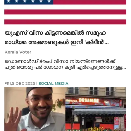
യുഎസ് വിസ കിട്ടണമെങ്കിൽ സമൂഹ
മാധ്യമ അക്കൗണ്ടുകൾ ഇനി 'ക്ലീൻ'
ആയിരിക്കണം; പുതിയ ഉത്തരവ്
Kerala Voter
ഡൊണാൾഡ് ട്രംപ് വിസാ നിയന്ത്രണങ്ങൾക്ക്
പുതിയൊരു പരിശോധന കൂടി ഏർപ്പെടുത്താനുള്ള
തയ്യാറെടുപ്പ് തുടങ്ങി. ഡിസംബർ 15 മുതല്‍ എല്ലാ
H-1B, H-4 വിസ അപേക്ഷകരുടെയും സമൂഹ
FRI,5 DEC 2025
SOCIAL MEDIA
മാധ്യമ അക്കൗണ്ടുകൾ കൂടി പരിശോധിക്കണമെന്