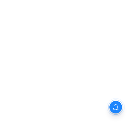
വിദ്യാർഥിയെ മർദിച്ചെന്ന
പരാതിയിൽ പാലക്കാട്
അധ്യാപകനെ
സസ്‌പെൻഡ് ചെയ്തു