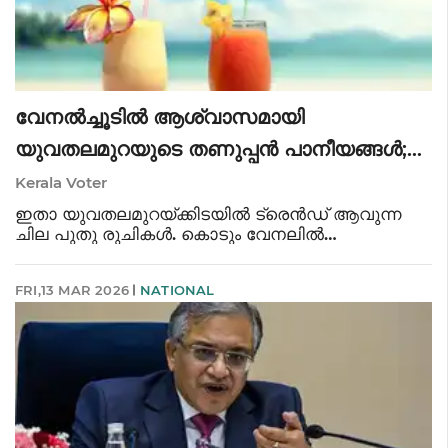
വേനൽച്ചൂടിൽ ആശ്വാസമായി
യുവതലമുറയുടെ തണുപ്പൻ പാനീയങ്ങൾ;
ശ്രദ്ധ നേടുന്ന പുതു രുചികൾ
Kerala Voter
ഇതാ യുവതലമുറയ്ക്കിടയിൽ ട്രെൻഡ് ആവുന്ന
ചില പുതു രുചികൾ. കൊടും വേനലിൽ
ശരീരത്തിനും മനസിനും തണുപ്പ് പകരുന്ന ചില
പാനീയങ്ങൾ പരിചയപ്പെടാം. കൊറിയൻ ഐസ്ഡ്
FRI,13 MAR 2026
NATIONAL
കോഫി കോഫി പ്രേമികൾക്കിടയിൽ വലിയ
സ്വീകാര്യത നേടിയ പാനീയ