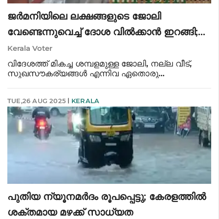
ജർമനിയിലെ ലക്ഷങ്ങളുടെ ജോലി
വേണ്ടെന്നുവെച്ച് ദോശ വിൽക്കാൻ ഇറങ്ങി;
ഇന്ന് പാരീസിലും ലണ്ടനിലും റെസ്റ്റോറന്റ്
Kerala Voter
ശൃംഖലയുടെ ഉടമ
വിദേശത്ത് മികച്ച ശമ്പളമുള്ള ജോലി, നല്ല വീട്,
സുഖസൗകര്യങ്ങൾ എന്നിവ ഏതൊരു
യുവാവിന്റെയും സ്വപ്നമാണ്. എന്നാൽ, ഇതെല്ലാം
ഉണ്ടായിരുന്നിട്ടും ജർമനിയിലെ ഉയർന്ന ശമ്പളമുള്ള
TUE,26 AUG 2025
KERALA
ടെക് ജോലി രാജി വെച്ച് ദോശ വിൽപനയ്ക്ക്
പുതിയ ന്യൂനമർദം രൂപപ്പെട്ടു; കേരളത്തിൽ
ശക്തമായ മഴക്ക് സാധ്യത