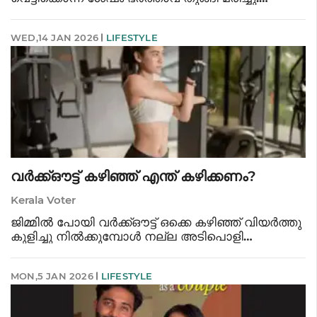
ഇല്ലിവളവ് മാടവന വീട്ടിൽ സുധാകരൻ (64) ആണ്
ഭാര്യയായ ബിന്ദുവിനെ (58)
WED,14 JAN 2026
LIFESTYLE
വെട്ടിക്കൊലപ്പെടുത്തിയ ശേഷം തൂങ്ങി മരിച്ചത്
കൊലപാതക ക
വർക്ക്ഔട്ട് കഴിഞ്ഞ് എന്ത് കഴിക്കണം?
Kerala Voter
ജിമ്മിൽ പോയി വർക്ക്ഔട്ട് ഒക്കെ കഴിഞ്ഞ് വിയർത്തു
കുളിച്ചു നിൽക്കുമ്പോൾ നല്ല അടിപൊളി
ബിരിയാണിയോ പിസ്സയോ കഴിക്കാൻ
തോന്നുന്നുണ്ടോ? എങ്കിൽ ഒന്ന് ഹോൾഡ് ചെയ്യൂ!
MON,5 JAN 2026
LIFESTYLE
കഷ്ടപ്പെട്ട് വർക്ക്ഔട്ട് ചെയ്ത് ഉണ്ടാക്കിയ ആ