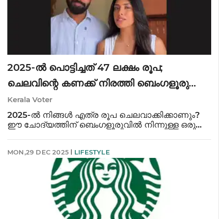
2025-ൽ പൊട്ടിച്ചത് 47 ലക്ഷം രൂപ;
ചെലവിന്റെ കണക്ക് നിരത്തി ബെംഗളൂരു
ദമ്പതികൾ, അമ്പരന്ന് സോഷ്യൽ മീഡിയ
Kerala Voter
2025-ൽ നിങ്ങൾ എത്ര രൂപ ചെലവാക്കിക്കാണും?
ഈ ചോദ്യത്തിന് ബെംഗളൂരുവിൽ നിന്നുള്ള ഒരു
ദമ്പതികൾ നൽകുന്ന മറുപടി കേട്ട്
അന്തംവിട്ടിരിക്കുകയാണ് സോഷ്യൽ മീഡിയ.
MON,29 DEC 2025
LIFESTYLE
കഴിഞ്ഞ ഒരു വർഷത്തിനിടെ തങ്ങൾ 47 ലക്ഷം രൂപ
ചെലവാക്ക