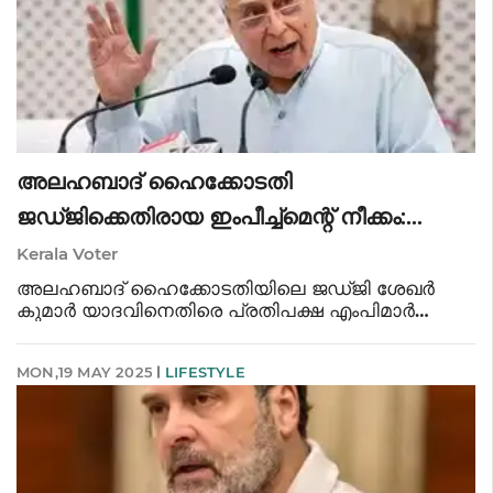
അലഹബാദ് ഹൈക്കോടതി
ജഡ്ജിക്കെതിരായ ഇംപീച്ച്മെന്റ് നീക്കം:
കേന്ദ്രം മൗനത്തിൽ : കപിൽ സിബൽ
Kerala Voter
അലഹബാദ് ഹൈക്കോടതിയിലെ ജഡ്ജി ശേഖർ
കുമാർ യാദവിനെതിരെ പ്രതിപക്ഷ എംപിമാർ
നൽകിയ ഇംപീച്ച്‌മെന്റ് നീക്കത്തിൽ 6 മാസം
കഴിഞ്ഞിട്ടും കേന്ദ്രസർക്കാർ പ്രതികരിച്ചില്ലെന്ന്
MON,19 MAY 2025
LIFESTYLE
മുതിർന്ന അഭിഭാഷകനും രാജ്യസഭാ എംപിയുമായ
കപ