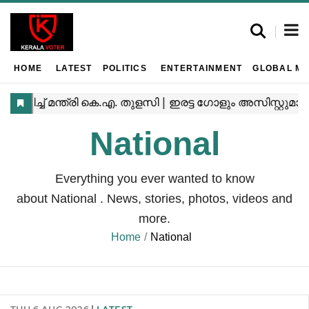
HOME
LATEST
POLITICS
ENTERTAINMENT
GLOBAL MA
National
Everything you ever wanted to know
about
National
. News, stories, photos, videos and
more.
Home
National
THU,6 AUG 2026
LATEST