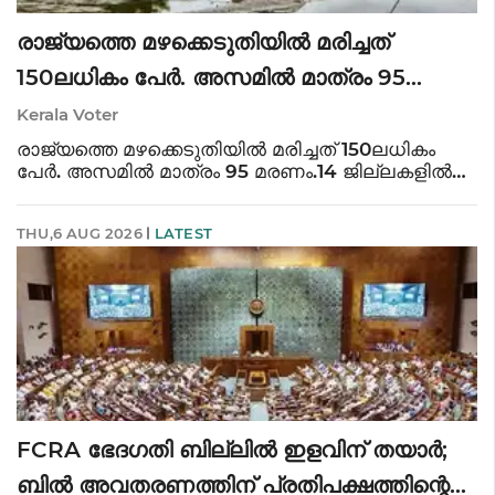
രാജ്യത്തെ മഴക്കെടുതിയിൽ മരിച്ചത്
150ലധികം പേർ. അസമിൽ മാത്രം 95
മരണം
Kerala Voter
രാജ്യത്തെ മഴക്കെടുതിയിൽ മരിച്ചത് 150ലധികം
പേർ. അസമിൽ മാത്രം 95 മരണം.14 ജില്ലകളിൽ
അതീവ ജാഗ്രത നിർദേശം. ഉത്തരാഖണ്ഡിലും
ഉത്തർപ്രദേശിലും മഴ മുന്നറിയിപ്പ്
THU,6 AUG 2026
LATEST
നൽകി.ഡൽഹിയിലും ശക്തമായ മഴ. അസമിലെ
മഴക്കെടുതിയിൽ ക
FCRA ഭേദഗതി ബില്ലിൽ ഇളവിന് തയാർ;
ബിൽ അവതരണത്തിന് പ്രതിപക്ഷത്തിന്റെ