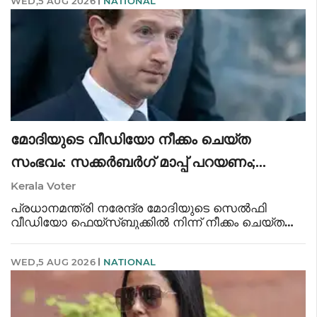
WED,5 AUG 2026
NATIONAL
തുടക്കമാകും. മഹാരാഷ്ട്രയിലെ ഛത്രപതി സം
മോദിയുടെ വീഡിയോ നീക്കം ചെയ്ത
സംഭവം: സക്കർബർഗ് മാപ്പ് പറയണം;
മെറ്റയ്ക്ക് അന്ത്യശാസനം നൽകി
Kerala Voter
പാർലമെന്ററി സമിതി
പ്രധാനമന്ത്രി നരേന്ദ്ര മോദിയുടെ സെൽഫി
വീഡിയോ ഫെയ്‌സ്ബുക്കിൽ നിന്ന് നീക്കം ചെയ്ത
സംഭവത്തിൽ മെറ്റയ്‌ക്കെതിരെ കർശന
നടപടിയുമായി കേന്ദ്ര പാർലമെന്ററി സമിതി.
WED,5 AUG 2026
NATIONAL
ഉത്തരവാദികളായവർക്കെതിരെ
നടപടിയെടുത്തില്ലെങ്കിൽ ഐ