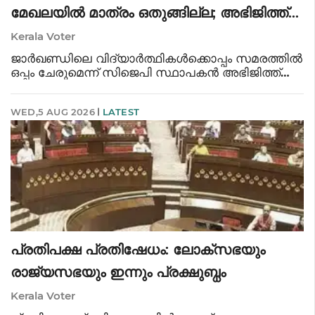
മേഖലയിൽ മാത്രം ഒതുങ്ങില്ല; അഭിജിത്ത്
ദീപ്കെ
Kerala Voter
ജാർഖണ്ഡിലെ വിദ്യാർത്ഥികൾക്കൊപ്പം സമരത്തിൽ
ഒപ്പം ചേരുമെന്ന് സിജെപി സ്ഥാപകൻ അഭിജിത്ത്
ദീപ്കെ. ജനങ്ങൾക്ക് ഞങ്ങളിൽ വിശ്വാസം
വർദ്ധിച്ചു. CJPയുടെ റോഡ് മാപ്പ് തയ്യാറാക്കും.
WED,5 AUG 2026
LATEST
രാഷ്ട്രീയ പാർട്ടി ആവില്ല. മാധ്യമങ
പ്രതിപക്ഷ പ്രതിഷേധം: ലോക്സഭയും
രാജ്യസഭയും ഇന്നും പ്രക്ഷുബ്ധം
Kerala Voter