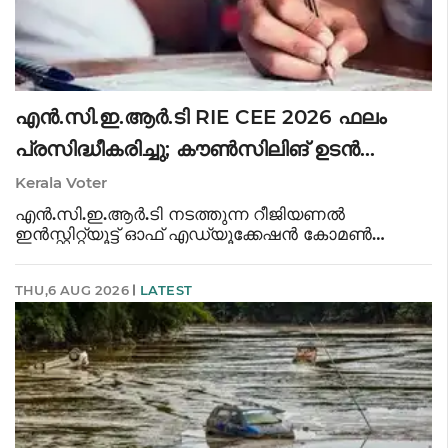
എൻ.സി.ഇ.ആർ.ടി RIE CEE 2026 ഫലം
പ്രസിദ്ധീകരിച്ചു; കൗൺസിലിങ് ഉടൻ
ആരംഭിക്കും
Kerala Voter
എൻ.സി.ഇ.ആർ.ടി നടത്തുന്ന റീജിയണൽ
ഇൻസ്റ്റിറ്റ്യൂട്ട് ഓഫ് എഡ്യൂക്കേഷൻ കോമൺ
എൻട്രൻസ് എക്സാമിനേഷൻ ഫലം
ഔദ്യോഗികമായി പ്രസിദ്ധീകരിച്ചു. ഔദ്യോഗിക
THU,6 AUG 2026
LATEST
വെബ്സൈറ്റായ cee.ncert.gov.in വഴി റാങ്ക്
കാർഡുകൾ പരിശോധിക്കാനും