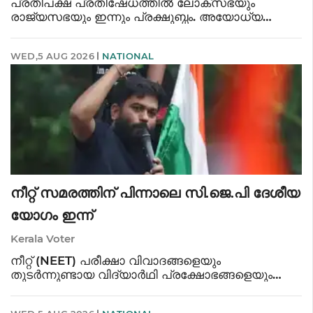
പ്രതിപക്ഷ പ്രതിഷേധത്തിൽ ലോക്സഭയും
രാജ്യസഭയും ഇന്നും പ്രക്ഷുബ്ധം. അയോധ്യ
സംഭാവന കൊള്ള, വിദ്യാർത്ഥികൾക്കെതിരായ
പൊലീസ് അതിക്രമം തുടങ്ങിയ വിഷയങ്ങൾ
WED,5 AUG 2026
NATIONAL
ഉയർത്തി പ്രതിപക്ഷം പ്രതിഷേധിച്ചു. പ്രശ്ന
പരിഹാരത്തിനായി
നീറ്റ് സമരത്തിന് പിന്നാലെ സി.ജെ.പി ദേശീയ
യോഗം ഇന്ന്
Kerala Voter
നീറ്റ് (NEET) പരീക്ഷാ വിവാദങ്ങളെയും
തുടർന്നുണ്ടായ വിദ്യാർഥി പ്രക്ഷോഭങ്ങളെയും
തുടർന്ന് രൂപംകൊണ്ട കോക്രോച്ച് ജനതാ പാർട്ടി
(CJP) യുടെ നിർണായക ദേശീയ യോഗത്തിന് ഇന്ന്