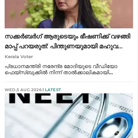
സക്കർബർഗ് ആരുടെയും ഭീഷണിക്ക് വഴങ്ങി
മാപ്പ് പറയരുത്: പിന്തുണയുമായി മഹുവ
മൊയ്ത്ര എം.പി
Kerala Voter
പ്രധാനമന്ത്രി നരേന്ദ്ര മോദിയുടെ വീഡിയോ
ഫെയ്‌സ്ബുക്കിൽ നിന്ന് താൽക്കാലികമായി
അപ്രത്യക്ഷമായ സംഭവത്തിൽ മെറ്റ സി.ഇ.ഒ
മാർക്ക് സക്കർബർഗിന് പിന്തുണയുമായി തൃണമൂൽ
WED,5 AUG 2026
LATEST
കോൺഗ്രസ് എം.പി മഹുവ മൊയ്ത്ര. 'ഹലോ
മാർക്ക്, കേ