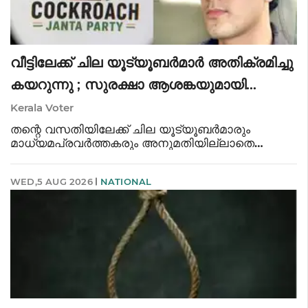
വീട്ടിലേക്ക് ചില യൂട്യൂബർമാർ അതിക്രമിച്ചു
കയറുന്നു ; സുരക്ഷാ ആശങ്കയുമായി
സിജെപി വക്താവ്
Kerala Voter
തന്റെ വസതിയിലേക്ക് ചില യൂട്യൂബർമാരും
മാധ്യമപ്രവർത്തകരും അനുമതിയില്ലാതെ
അതിക്രമിച്ചു കയറി ദൃശ്യങ്ങൾ പകർത്തുന്നു എന്ന
പരാതിയുമായി സിജെപി വക്താവ് സൗരവ് ദാസ്.
WED,5 AUG 2026
NATIONAL
സുരക്ഷയിൽ ആശങ്കയെന്നും സൗരവ് ദാസ് എക്സ്
പോസ്