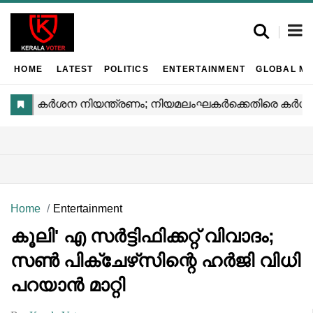
HOME
LATEST
POLITICS
ENTERTAINMENT
GLOBAL MA
Home
Entertainment
കൂലി' എ സർട്ടിഫിക്കറ്റ് വിവാദം;
സൺ പിക്‌ചേഴ്‌സിന്റെ ഹർജി വിധി
പറയാൻ മാറ്റി