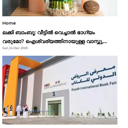
Home
ലക്കി ബാംബൂ: വീട്ടിൽ വെച്ചാൽ ഭാഗ്യം
വരുമോ? ഐശ്വര്യത്തിനായുള്ള വാസ്തു,
Sun,14 Dec 2025
ഫെങ് ഷൂയി വിശ്വാസങ്ങൾ