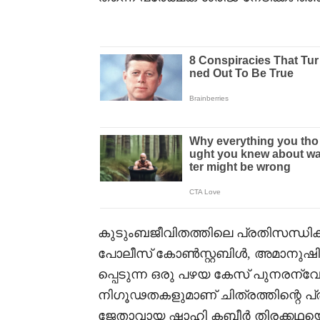
കുടുംബജീവിതത്തിലെ പ്രതിസന്ധിക
പോലീസ് കോൺസ്റ്റബിൾ, അമാനുഷിക 
പ്പെടുന്ന ഒരു പഴയ കേസ് പുനരന്വേഷ
നിഗൂഢതകളുമാണ് ചിത്രത്തിന്റെ പ്
ജേതാവായ ഷാഹി കബീർ തിരക്കഥയൊരുക