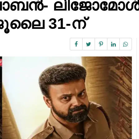
ബോബൻ- ലിജോമോൾ
 ജൂലൈ 31-ന്