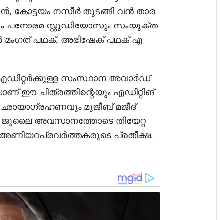
ൻ, കോട്ടയം നസീർ തുടങ്ങി വൻ താര
ീസും പനോരമ സ്റ്റുഡിയോസും സംയുക്ത
മാർ മംഗത് പഥക്, അഭിഷേക് പഥക് എ
്ച എഡിറ്റർക്കുള്ള സംസ്ഥാന അവാർഡ്
ണ് ഈ ചിത്രത്തിന്റെയും എഡിറ്റിങ്
 ഛായാഗ്രഹണവും മുജീബ് മജീദ്
്രം ജൂലൈ അവസാനത്തോടെ തിയേറ്റ
 അണിയറപ്രവർത്തകരുടെ പ്രതീക്ഷ.