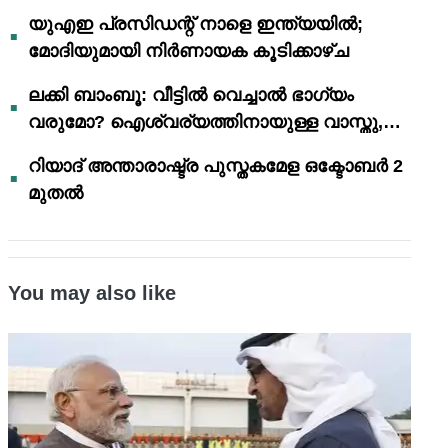
യുഎഇ പ്രസിഡന്റ് നാളെ ഇന്ത്യയിൽ;
മോദിയുമായി നിർണായക കൂടിക്കാഴ്ച
ലക്കി ബാംബൂ: വീട്ടിൽ വെച്ചാൽ ഭാഗ്യം
വരുമോ? ഐശ്വര്യത്തിനായുള്ള വാസ്തു,
ഫെങ് ഷൂയി വിശ്വാസങ്ങൾ
റിയാദ് അന്താരാഷ്ട്ര പുസ്തകമേള ഒക്ടോബർ 2
മുതൽ
You may also like