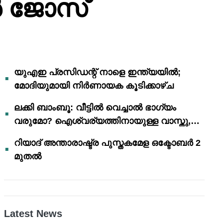
 ജോസ്
യുഎഇ പ്രസിഡന്റ് നാളെ ഇന്ത്യയിൽ;
മോദിയുമായി നിർണായക കൂടിക്കാഴ്ച
ലക്കി ബാംബൂ: വീട്ടിൽ വെച്ചാൽ ഭാഗ്യം
വരുമോ? ഐശ്വര്യത്തിനായുള്ള വാസ്തു,
ഫെങ് ഷൂയി വിശ്വാസങ്ങൾ
റിയാദ് അന്താരാഷ്ട്ര പുസ്തകമേള ഒക്ടോബർ 2
മുതൽ
Latest News