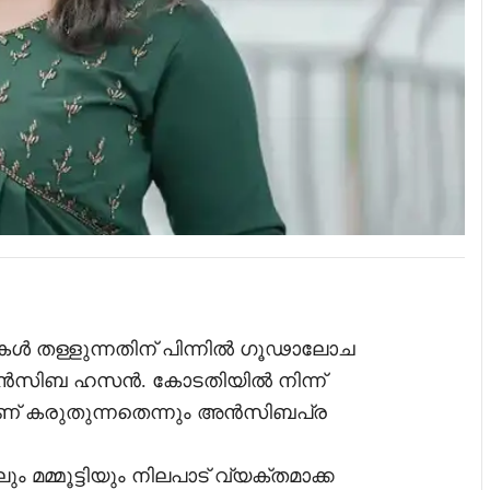
 തള്ളുന്നതിന് പിന്നിൽ ഗൂഢാലോച
 അൻസിബ ഹസൻ. കോടതിയിൽ നിന്ന്
്നാണ് കരുതുന്നതെന്നും അൻസിബപ്ര
മമ്മൂട്ടിയും നിലപാട് വ്യക്തമാക്ക