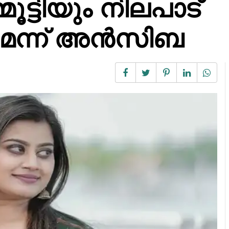
ട്ടിയും നിലപാട്
മെന്ന് അൻസിബ