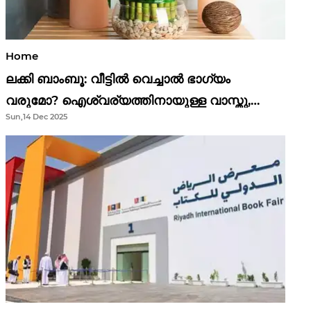
Home
ലക്കി ബാംബൂ: വീട്ടിൽ വെച്ചാൽ ഭാഗ്യം
വരുമോ? ഐശ്വര്യത്തിനായുള്ള വാസ്തു,
Sun,14 Dec 2025
ഫെങ് ഷൂയി വിശ്വാസങ്ങൾ