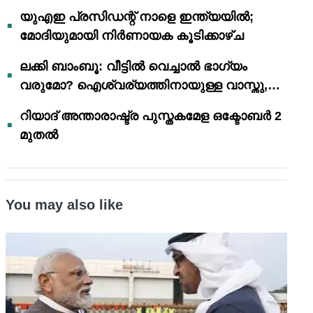
യുഎഇ പ്രസിഡന്റ് നാളെ ഇന്ത്യയിൽ;
മോദിയുമായി നിർണായക കൂടിക്കാഴ്ച
ലക്കി ബാംബൂ: വീട്ടിൽ വെച്ചാൽ ഭാഗ്യം
വരുമോ? ഐശ്വര്യത്തിനായുള്ള വാസ്തു,
ഫെങ് ഷൂയി വിശ്വാസങ്ങൾ
റിയാദ് അന്താരാഷ്ട്ര പുസ്തകമേള ഒക്ടോബർ 2
മുതൽ
You may also like