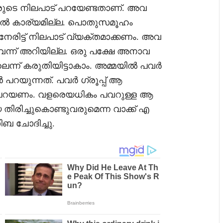
വരുടെ നിലപാട് പറയേണ്ടതാണ്. അവ
നതിൽ കാര്യമില്ല. പൊതുസമൂഹം
േരിട്ട് നിലപാട് വ്യക്തമാക്കണം. അവ
വെന്ന് അറിയില്ല. ഒരു പക്ഷേ അനാവ
െന്ന് കരുതിയിട്ടാകാം. അമ്മയിൽ പവർ
 പറയുന്നത്. പവർ ഗ്രൂപ്പ് ആ
 പറയണം. വളരെയധികം പവറുള്ള ആ
ിരിച്ചുകൊണ്ടുവരുമെന്ന വാക്ക് എ
ിബ ചോദിച്ചു.