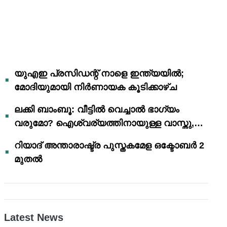
യുഎഇ പ്രസിഡന്റ് നാളെ ഇന്ത്യയിൽ;
മോദിയുമായി നിർണായക കൂടിക്കാഴ്ച
ലക്കി ബാംബൂ: വീട്ടിൽ വെച്ചാൽ ഭാഗ്യം
വരുമോ? ഐശ്വര്യത്തിനായുള്ള വാസ്തു,
ഫെങ് ഷൂയി വിശ്വാസങ്ങൾ
റിയാദ് അന്താരാഷ്ട്ര പുസ്തകമേള ഒക്ടോബർ 2
മുതൽ
Latest News