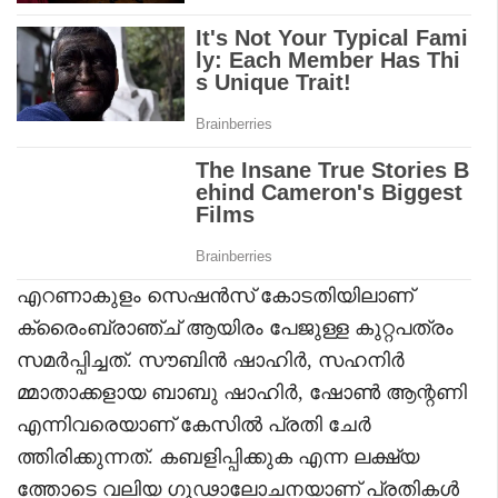
എറണാകുളം സെഷൻസ് കോടതിയിലാണ്
ക്രൈംബ്രാഞ്ച് ആയിരം പേജുള്ള കുറ്റപത്രം
സമർപ്പിച്ചത്. സൗബിൻ ഷാഹിർ, സഹനിർ
മ്മാതാക്കളായ ബാബു ഷാഹിർ, ഷോൺ ആന്റണി
എന്നിവരെയാണ് കേസിൽ പ്രതി ചേർ
ത്തിരിക്കുന്നത്. കബളിപ്പിക്കുക എന്ന ലക്ഷ്യ
ത്തോടെ വലിയ ഗൂഢാലോചനയാണ് പ്രതികൾ