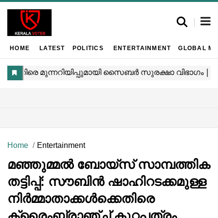
HOME
LATEST
POLITICS
ENTERTAINMENT
GLOBAL MA
Home
Entertainment
മഞ്ഞുമ്മൽ ബോയ്‌സ് സാമ്പത്തിക
തട്ടിപ്പ്: സൗബിൻ ഷാഹിറടക്കമുള്ള
നിർമ്മാതാക്കൾക്കെതിരെ
ക്രൈംബ്രാഞ്ച് കുറ്റപത്രം