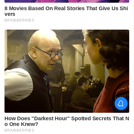
'കാതങ്ങൾ ദൂരെ'; 'ഇറ്റ്സ് എ
മെഡിക്കൽ മിറാക്കിൾ' ആദ്യ
ഗാനം പുറത്ത്