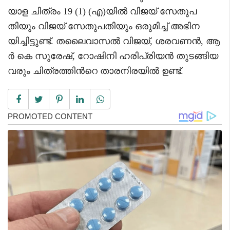
യാള ചിത്രം 19 (1) (എ)യിൽ വിജയ് സേതുപ
തിയും വിജയ് സേതുപതിയും ഒരുമിച്ച് അഭിന
യിച്ചിട്ടുണ്ട്. തലൈവാസൽ വിജയ്, ശരവണൻ, ആ
ർ കെ സുരേഷ്, റോഷിനി ഹരിപ്രിയൻ തുടങ്ങിയ
വരും ചിത്രത്തിൻറെ താരനിരയിൽ ഉണ്ട്.