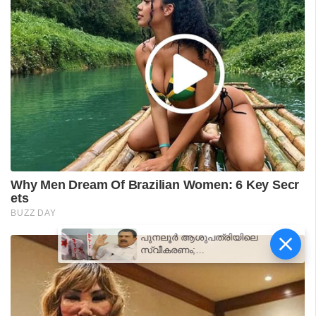
പുനലൂർ ആശുപത്രിയിലെ
സ്വീകരണം;
രോഗികൾക്കുണ്ടായ
ബുദ്ധിമുട്ടിൽ
ആരോഗ്യമന്ത്രിയുടെ
നിലപാട് തേടി
ഡിവൈഎഫ്‌ഐ