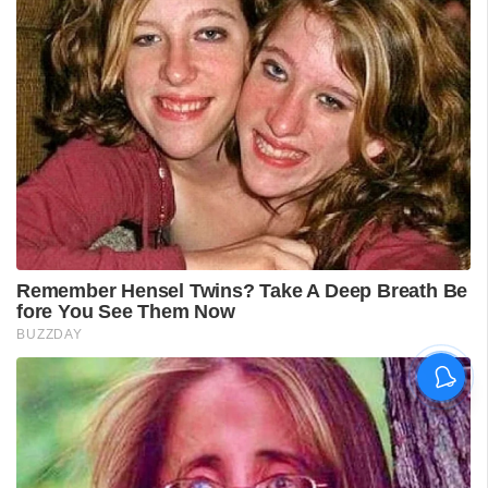
പുനലൂർ ആശുപത്രിയിലെ
സ്വീകരണം;
രോഗികൾക്കുണ്ടായ
ബുദ്ധിമുട്ടിൽ
ആരോഗ്യമന്ത്രിയുടെ
നിലപാട് തേടി
ഡിവൈഎഫ്‌ഐ