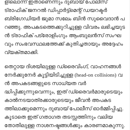
ളിലൊന്ന് ഇതാണെന്നും ദുബായ് പോലീസ്
ട്രാഫിക് ജനറൽ ഡിപ്പാർട്ട്‌മെന്റ് ഡയറക്ടർ
ബ്രിഗേഡിയർ ജുമാ സലേം ബിൻ സുവൈദാൻ പ
റഞ്ഞു. അപകടത്തെക്കുറിച്ചുള്ള വിവരം ലഭിച്ചയുട
ൻ ട്രാഫിക് പട്രോളിംഗും ആംബുലൻസ് സംഘ
വും സംഭവസ്ഥലത്തേക്ക് കുതിച്ചതായും അദ്ദേഹം
വ്യക്തമാക്കി.
തെറ്റായ ദിശയിലുള്ള ഡ്രൈവിംഗ്, വാഹനങ്ങൾ
നേർക്കുനേർ കൂട്ടിയിടിച്ചുള്ള (head-on collisions) വ
ൻ അപകടങ്ങളുടെ സാധ്യത വർ
ദ്ധിപ്പിക്കുന്നുവെന്നും, ഇത് ഡ്രൈവർമാരുടെയും
കാൽനടയാത്രക്കാരുടെയും ജീവൻ അപകട
ത്തിലാക്കുമെന്നും ദുബായ് പോലീസ് ഓർമ്മിപ്പിച്ചു.
കൂടാതെ ഇത് ഗതാഗത തടസ്സത്തിനും വലിയ
തോതിലുള്ള നാശനഷ്ടങ്ങൾക്കും കാരണമാകുന്നു.