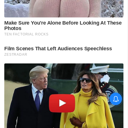
ടി ജി മോഹന്‍ദാസിന്റെ
അറസ്റ്റ് രേഖപ്പെടുത്തി; ഇന്ന്
കോടതിയില്‍ ഹാജരാക്കും