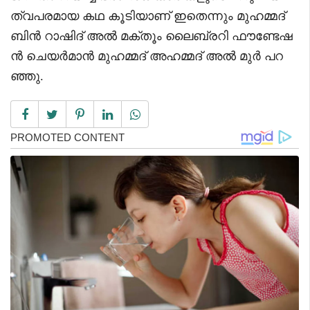
ത്വപരമായ കഥ കൂടിയാണ് ഇതെന്നും മുഹമ്മദ്
ബിൻ റാഷിദ് അൽ മക്തൂം ലൈബ്രറി ഫൗണ്ടേഷ
ൻ ചെയർമാൻ മുഹമ്മദ് അഹമ്മദ് അൽ മുർ പറ
ഞ്ഞു.