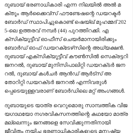
ദുബായ് ഭരണാധികാരി എന്ന നിലയിൽ അൽ മ
ക്തൂം ആർക്കൈവ്‌സ് ഫൗണ്ടേഷന്റെ ഡയറക്ടർ
ബോർഡ് സ്ഥാപിച്ചുകൊണ്ട് ഷെയ്ഖ് മുഹമ്മദ് 202
5-ലെ ഉത്തരവ് നമ്പർ (44) പുറത്തിറക്കി. എ
ക്സിക്യൂട്ടീവ് ഓഫീസ് ചെയർമാനായിരിക്കും
ബോർഡ് ഓഫ് ഡയറക്‌ടേഴ്‌സിന്റെ അധ്യക്ഷൻ.
ദുബായ് എക്‌സിക്യൂട്ടീവ് കൗൺസിൽ സെക്രട്ടറി
ജനറൽ, ദുബായ് മുനിസിപാലിറ്റി ഡയറക്‌ടർ ജന
റൽ, ദുബായ് കൾചർ ആൻഡ് ആർട്‌സ് അ
തോറിറ്റി ഡയറക്‌ടർ ജനറൽ എന്നിവരുൾ
പ്പെടെയുള്ളവരാണ് ബോർഡിലെ മറ്റ് അംഗങ്ങൾ.
ദുബായുടെ യാത്ര വെറുമൊരു സാമ്പത്തിക വിജ
യഗാഥയോ നഗരവികസനത്തിന്റെ കഥയോ മാത്ര
മല്ലെന്നും ജനങ്ങളെ സേവിക്കുന്നതിനായി
ജീവിതം നയിച്ച ഭരണാധികാരികളുടെ മനുഷ്യ