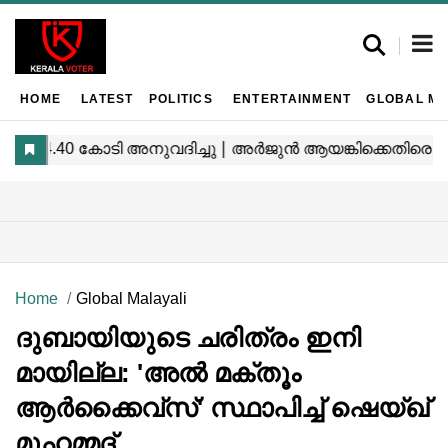
HOME
LATEST
POLITICS
ENTERTAINMENT
GLOBAL MA
Home
Global Malayali
ദുബായിയുടെ ചരിത്രം ഇനി
മായില്ല: 'അൽ മക്തൂം
ആർക്കൈവ്‌സ്' സ്ഥാപിച്ച് ഷെയ്ഖ്
മുഹമ്മദ്