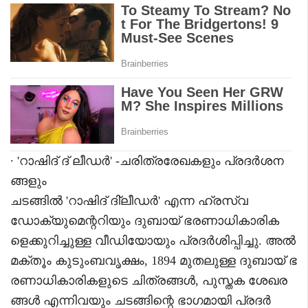
∙ 'റാഷിദ് ദ് ലീഡർ' -ചരിത്രരേഖകളും പ്രദർശന
ങ്ങളും
ചടങ്ങിൽ 'റാഷിദ് ദി്ലീഡർ' എന്ന ഹ്രസ്വ
ഡോക്യുമെന്ററിയും ദുബായ് ഭരണാധികാരിക
ളെക്കുറിച്ചുള്ള വീഡിയോയും പ്രദർശിപ്പിച്ചു. അൽ
മക്തൂം കുടുംബവൃക്ഷം, 1894 മുതലുള്ള ദുബായ് ഭ
രണാധികാരികളുടെ ചിത്രങ്ങൾ, പുസ്തക ശേഖര
ങ്ങൾ എന്നിവയും ചടങ്ങിന്റെ ഭാഗമായി പ്രദർ