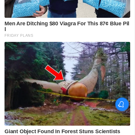
വിദ്യാർഥിയെ മർദിച്ചെന്ന
പരാതിയിൽ പാലക്കാട്
അധ്യാപകനെ
സസ്‌പെൻഡ് ചെയ്തു