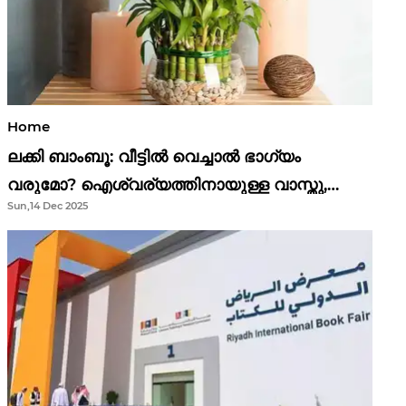
Home
ലക്കി ബാംബൂ: വീട്ടിൽ വെച്ചാൽ ഭാഗ്യം
വരുമോ? ഐശ്വര്യത്തിനായുള്ള വാസ്തു,
Sun,14 Dec 2025
ഫെങ് ഷൂയി വിശ്വാസങ്ങൾ