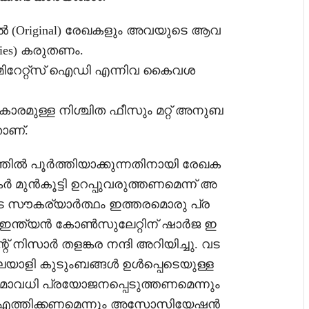
സൽ (Original) രേഖകളും അവയുടെ ആവ
pies) കരുതണം.
എമിറേറ്റ്സ് ഐഡി എന്നിവ കൈവശ
കാരമുള്ള നിശ്ചിത ഫീസും മറ്റ് അനുബ
ാണ്.
ിൽ പൂർത്തിയാക്കുന്നതിനായി രേഖക
 മുൻകൂട്ടി ഉറപ്പുവരുത്തണമെന്ന് അ
ടെ സൗകര്യാർത്ഥം ഇത്തരമൊരു പ്ര
യ് ഇന്ത്യൻ കോൺസുലേറ്റിന് ഷാർജ ഇ
ിസാർ തളങ്കര നന്ദി അറിയിച്ചു. വട
മലയാളി കുടുംബങ്ങൾ ഉൾപ്പെടെയുള്ള
വധി പ്രയോജനപ്പെടുത്തണമെന്നും
ം എത്തിക്കണമെന്നും അസോസിയേഷൻ