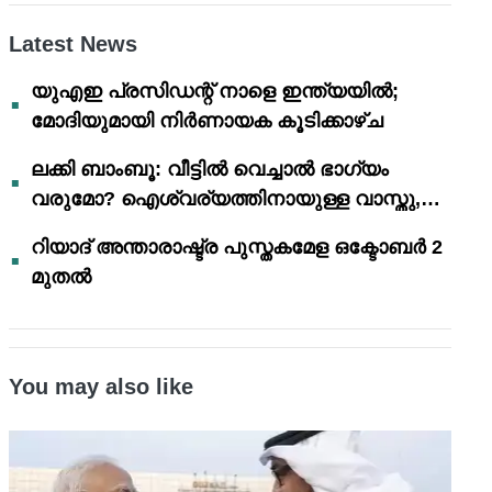
Latest News
യുഎഇ പ്രസിഡന്റ് നാളെ ഇന്ത്യയിൽ;
മോദിയുമായി നിർണായക കൂടിക്കാഴ്ച
ലക്കി ബാംബൂ: വീട്ടിൽ വെച്ചാൽ ഭാഗ്യം
വരുമോ? ഐശ്വര്യത്തിനായുള്ള വാസ്തു,
ഫെങ് ഷൂയി വിശ്വാസങ്ങൾ
റിയാദ് അന്താരാഷ്ട്ര പുസ്തകമേള ഒക്ടോബർ 2
മുതൽ
You may also like