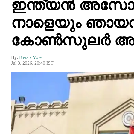
ഇന്ത്യൻ അസ
നാളെയും ഞായറാ
കോൺസുലർ അറ്റസ്
By:
Kerala Voter
Jul 3, 2026, 20:40 IST