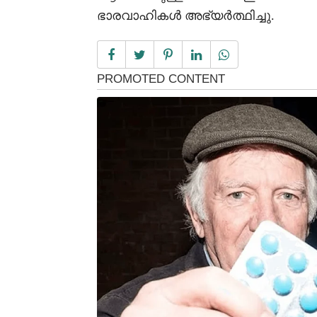
ഭാരവാഹികൾ അഭ്യർത്ഥിച്ചു.