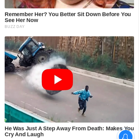
വിദ്യാർഥിയെ മർദിച്ചെന്ന