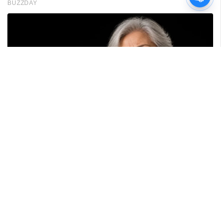
പരാതിയിൽ പാലക്കാട്
അധ്യാപകനെ
സസ്‌പെൻഡ് ചെയ്തു