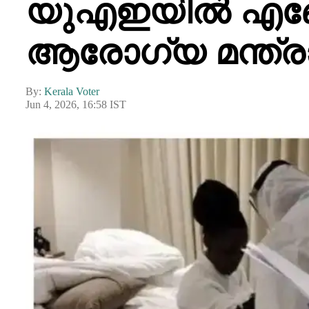
യുഎഇയിൽ എബോള സ
ആരോഗ്യ മന്ത്
By:
Kerala Voter
Jun 4, 2026, 16:58 IST