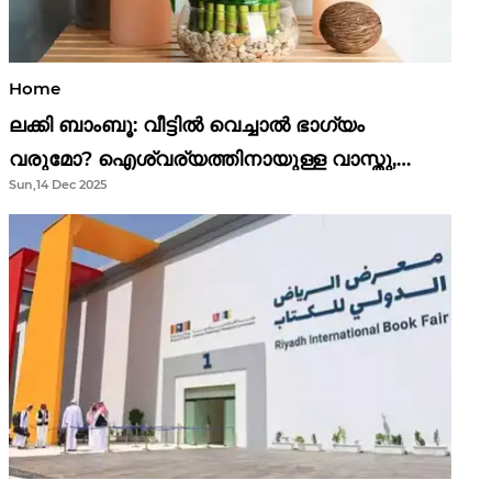
Home
ലക്കി ബാംബൂ: വീട്ടിൽ വെച്ചാൽ ഭാഗ്യം
വരുമോ? ഐശ്വര്യത്തിനായുള്ള വാസ്തു,
Sun,14 Dec 2025
ഫെങ് ഷൂയി വിശ്വാസങ്ങൾ