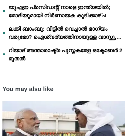
യുഎഇ പ്രസിഡന്റ് നാളെ ഇന്ത്യയിൽ;
മോദിയുമായി നിർണായക കൂടിക്കാഴ്ച
ലക്കി ബാംബൂ: വീട്ടിൽ വെച്ചാൽ ഭാഗ്യം
വരുമോ? ഐശ്വര്യത്തിനായുള്ള വാസ്തു,
ഫെങ് ഷൂയി വിശ്വാസങ്ങൾ
റിയാദ് അന്താരാഷ്ട്ര പുസ്തകമേള ഒക്ടോബർ 2
മുതൽ
You may also like