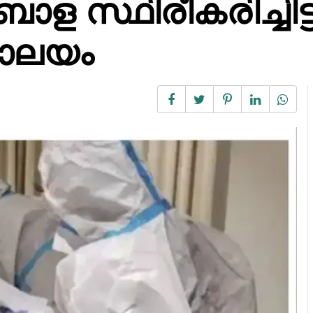
്ഥിരീകരിച്ചിട്ടി
രാലയം