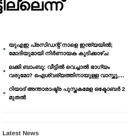
ല്ലെന്ന്
യുഎഇ പ്രസിഡന്റ് നാളെ ഇന്ത്യയിൽ;
മോദിയുമായി നിർണായക കൂടിക്കാഴ്ച
ലക്കി ബാംബൂ: വീട്ടിൽ വെച്ചാൽ ഭാഗ്യം
വരുമോ? ഐശ്വര്യത്തിനായുള്ള വാസ്തു,
ഫെങ് ഷൂയി വിശ്വാസങ്ങൾ
റിയാദ് അന്താരാഷ്ട്ര പുസ്തകമേള ഒക്ടോബർ 2
മുതൽ
Latest News