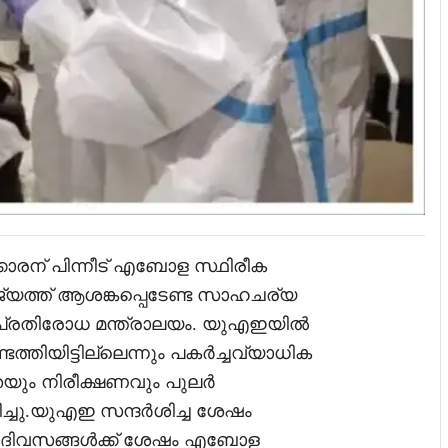
്കാരന് പിന്നീട് എബോള സ്ഥിരീക
 രാജ്യത്ത് ആശങ്കപ്പെടേണ്ട സാഹചര്യ
യ-പ്രതിരോധ മന്ത്രാലയം. യുഎഇയിൽ
തിയിട്ടില്ലെന്നും പകർച്ചവ്യാധിക
തയും നിരീക്ഷണവും പുലർ
ിച്ചു.യുഎഇ സന്ദർശിച്ച ശേഷം
ണ് ദിവസങ്ങൾക്ക് ശേഷം എബോള