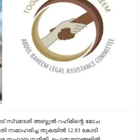
ട് സ്വദേശി അബ്ദുൽ റഹിമിന്റെ മോച
ിതി സമാഹരിച്ച തുകയിൽ 12.83 കോടി
നിയമ സഹായ സമിതി. പൊതുജനങ്ങളിൽ