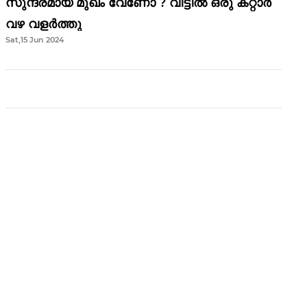
സുന്ദരമായ മുഖം വേണോ ? വീട്ടിൽ ഒരു കറ്റാർ
വഴ വളർത്തു
Sat,15 Jun 2024