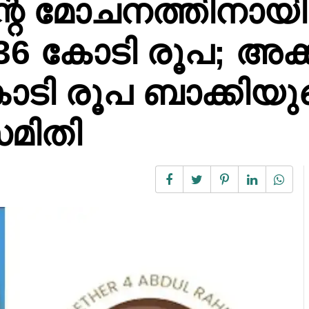
്റെ മോചനത്തിനായി
.36 കോടി രൂപ; അക്
ടി രൂപ ബാക്കിയുണ്
മിതി