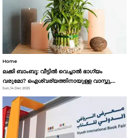
Home
ലക്കി ബാംബൂ: വീട്ടിൽ വെച്ചാൽ ഭാഗ്യം
വരുമോ? ഐശ്വര്യത്തിനായുള്ള വാസ്തു,
Sun,14 Dec 2025
ഫെങ് ഷൂയി വിശ്വാസങ്ങൾ