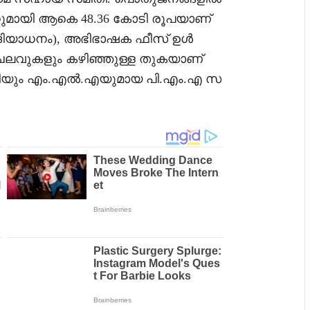
നുമായി ആകെ 48.36 കോടി രൂപയാണ്
(ദിയാധനം), അഭിഭാഷക ഫീസ് ഉൾ
െലവുകളും കഴിഞ്ഞുള്ള തുകയാണ്
ാഹിയും എം.എൽ.എയുമായ പി.എം.എ സ