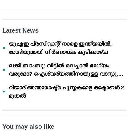
Latest News
യുഎഇ പ്രസിഡന്റ് നാളെ ഇന്ത്യയിൽ;
മോദിയുമായി നിർണായക കൂടിക്കാഴ്ച
ലക്കി ബാംബൂ: വീട്ടിൽ വെച്ചാൽ ഭാഗ്യം
വരുമോ? ഐശ്വര്യത്തിനായുള്ള വാസ്തു,
ഫെങ് ഷൂയി വിശ്വാസങ്ങൾ
റിയാദ് അന്താരാഷ്ട്ര പുസ്തകമേള ഒക്ടോബർ 2
മുതൽ
You may also like