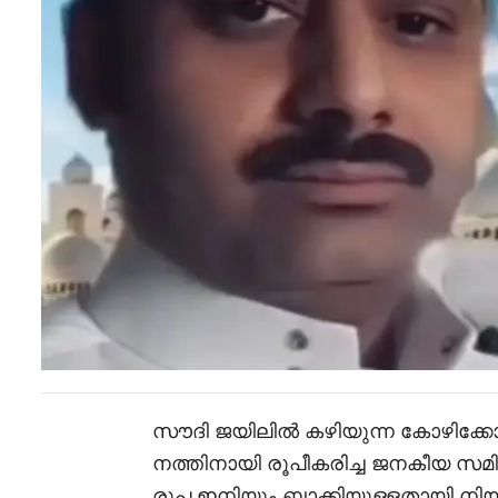
സൗദി ജയിലിൽ കഴിയുന്ന കോഴിക്കോ
നത്തിനായി രൂപീകരിച്ച ജനകീയ സമ
രൂപ ഇനിയും ബാക്കിയുള്ളതായി 