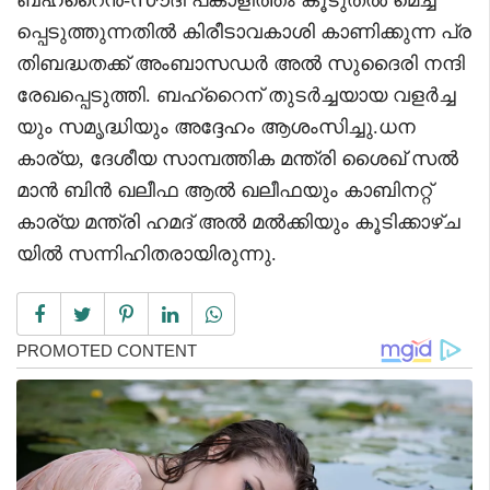
പ്പെടുത്തുന്നതിൽ കിരീടാവകാശി കാണിക്കുന്ന പ്ര
തിബദ്ധതക്ക് അംബാസഡർ അൽ സുദൈരി നന്ദി
രേഖപ്പെടുത്തി. ബഹ്റൈന് തുടർച്ചയായ വളർച്ച
യും സമൃദ്ധിയും അദ്ദേഹം ആശംസിച്ചു.ധന
കാര്യ, ദേശീയ സാമ്പത്തിക മന്ത്രി ശൈഖ് സൽ
മാൻ ബിൻ ഖലീഫ ആൽ ഖലീഫയും കാബിനറ്റ്
കാര്യ മന്ത്രി ഹമദ് അൽ മൽക്കിയും കൂടിക്കാഴ്ച
യിൽ സന്നിഹിതരായിരുന്നു.