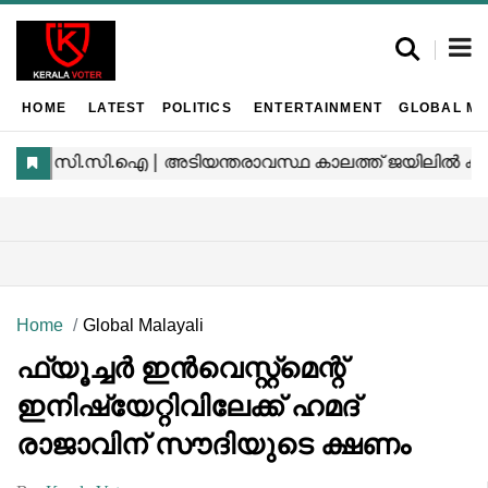
HOME
LATEST
POLITICS
ENTERTAINMENT
GLOBAL MA
Home
Global Malayali
ഫ്യൂച്ചർ ഇൻവെസ്റ്റ്മെന്റ്
ഇനിഷ്യേറ്റിവിലേക്ക് ഹമദ്
രാജാവിന് സൗദിയുടെ ക്ഷണം