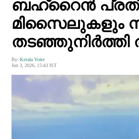
ബഹ്‌റൈൻ പ്രതി
മിസൈലുകളും ന
തടഞ്ഞുനിർത്തി
By:
Kerala Voter
Jun 3, 2026, 15:43 IST