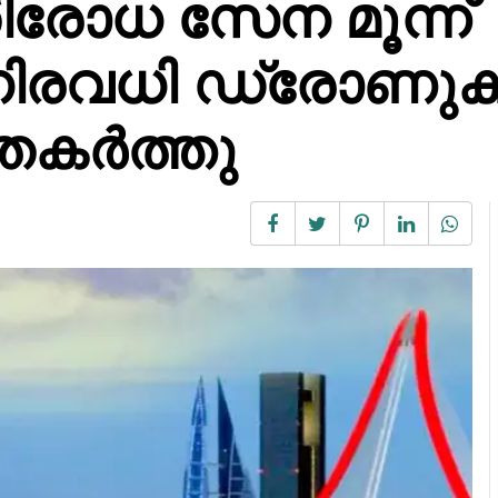
രോധ സേന മൂന്ന്
ിരവധി ഡ്രോണുക
 തകർത്തു