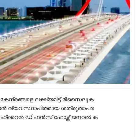
്ദ്രങ്ങളെ ലക്ഷ്യമിട്ട് മിസൈലുക
റാൻ വ്യവസ്ഥാപിതമായ ശത്രുതാപര
ബഹ്റൈൻ ഡിഫൻസ് ഫോഴ്സ് ജനറൽ ക