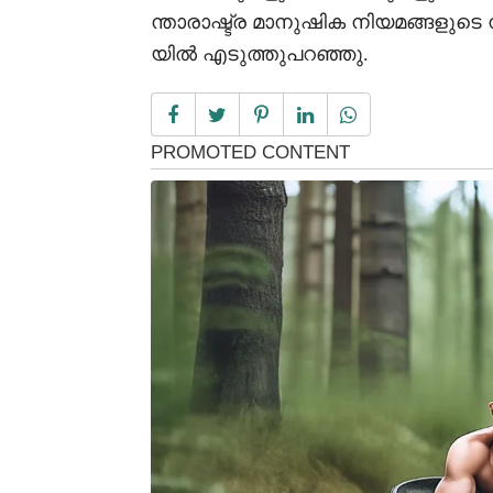
ന്താരാഷ്ട്ര മാനുഷിക നിയമങ്ങളുട
യിൽ എടുത്തുപറഞ്ഞു.