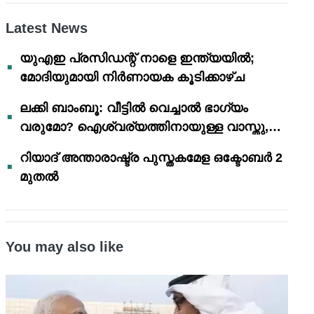
Latest News
യുഎഇ പ്രസിഡന്റ് നാളെ ഇന്ത്യയിൽ;
മോദിയുമായി നിർണായക കൂടിക്കാഴ്ച
ലക്കി ബാംബൂ: വീട്ടിൽ വെച്ചാൽ ഭാഗ്യം
വരുമോ? ഐശ്വര്യത്തിനായുള്ള വാസ്തു,
ഫെങ് ഷൂയി വിശ്വാസങ്ങൾ
റിയാദ് അന്താരാഷ്ട്ര പുസ്തകമേള ഒക്ടോബർ 2
മുതൽ
You may also like