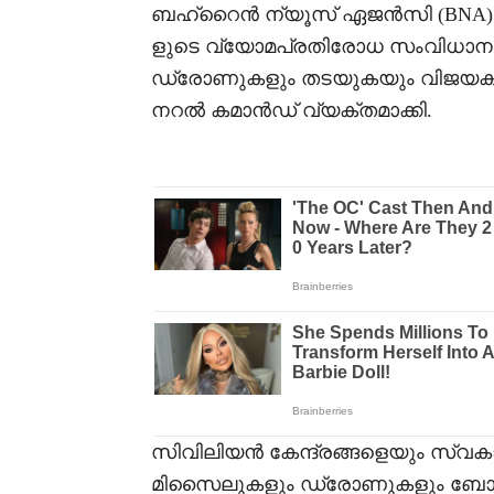
ബഹ്റൈൻ ന്യൂസ് ഏജൻസി (BNA) പുറ
ളുടെ വ്യോമപ്രതിരോധ സംവിധാനങ്
ഡ്രോണുകളും തടയുകയും വിജയകര
നറൽ കമാൻഡ് വ്യക്തമാക്കി.
സിവിലിയൻ കേന്ദ്രങ്ങളെയും സ്വകാര്
മിസൈലുകളും ഡ്രോണുകളും ബോധപ