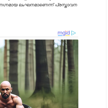
െ നഗ്നമായ ലംഘനമാണെന്ന് പ്രസ്താവന