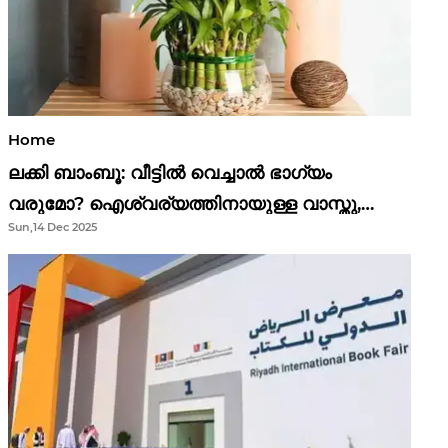
Home
ലക്കി ബാംബൂ: വീട്ടിൽ വെച്ചാൽ ഭാഗ്യം
വരുമോ? ഐശ്വര്യത്തിനായുള്ള വാസ്തു,
Sun,14 Dec 2025
ഫെങ് ഷൂയി വിശ്വാസങ്ങൾ