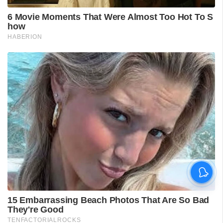
കണ്ണൂർ താബോറിൽ വീണ്ടും
ഉരുൾപൊട്ടിയതായി
സംശയം;ഉദയഗിരി-താബോർ
ചുരം റോഡ്
താൽക്കാലികമായി അടച്ചു