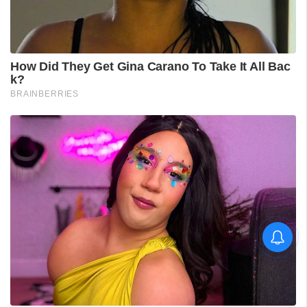
ടി ജി മോഹന്‍ദാസിന്റെ
അറസ്റ്റ് രേഖപ്പെടുത്തി; ഇന്ന്
കോടതിയില്‍ ഹാജരാക്കും