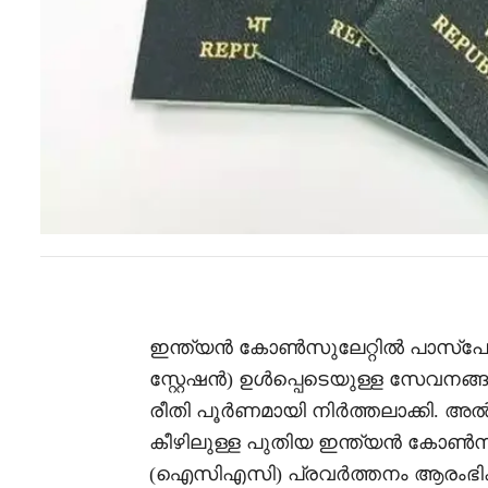
ഇന്ത്യൻ കോൺസുലേറ്റിൽ പാസ്‌പോർട്
സ്റ്റേഷൻ) ഉൾപ്പെടെയുള്ള സേവനങ്ങൾക
രീതി പൂർണമായി നിർത്തലാക്കി. അൽ
കീഴിലുള്ള പുതിയ ഇന്ത്യൻ കോൺ
(ഐസിഎസി) പ്രവർത്തനം ആരംഭിക്