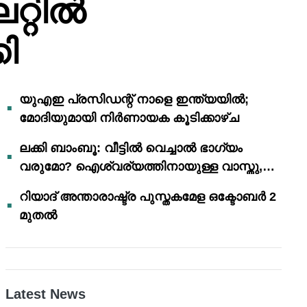
്റിൽ
ി
യുഎഇ പ്രസിഡന്റ് നാളെ ഇന്ത്യയിൽ;
മോദിയുമായി നിർണായക കൂടിക്കാഴ്ച
ലക്കി ബാംബൂ: വീട്ടിൽ വെച്ചാൽ ഭാഗ്യം
വരുമോ? ഐശ്വര്യത്തിനായുള്ള വാസ്തു,
ഫെങ് ഷൂയി വിശ്വാസങ്ങൾ
റിയാദ് അന്താരാഷ്ട്ര പുസ്തകമേള ഒക്ടോബർ 2
മുതൽ
Latest News