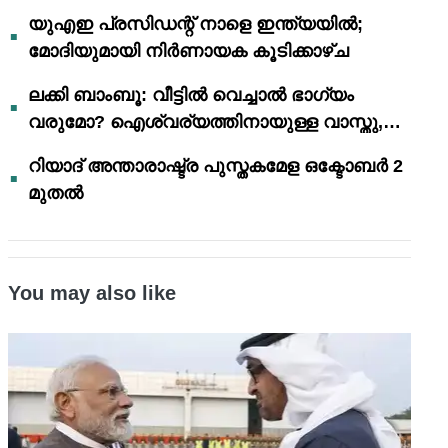
യുഎഇ പ്രസിഡന്റ് നാളെ ഇന്ത്യയിൽ;
മോദിയുമായി നിർണായക കൂടിക്കാഴ്ച
ലക്കി ബാംബൂ: വീട്ടിൽ വെച്ചാൽ ഭാഗ്യം
വരുമോ? ഐശ്വര്യത്തിനായുള്ള വാസ്തു,
ഫെങ് ഷൂയി വിശ്വാസങ്ങൾ
റിയാദ് അന്താരാഷ്ട്ര പുസ്തകമേള ഒക്ടോബർ 2
മുതൽ
You may also like