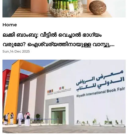
Home
ലക്കി ബാംബൂ: വീട്ടിൽ വെച്ചാൽ ഭാഗ്യം
വരുമോ? ഐശ്വര്യത്തിനായുള്ള വാസ്തു,
Sun,14 Dec 2025
ഫെങ് ഷൂയി വിശ്വാസങ്ങൾ