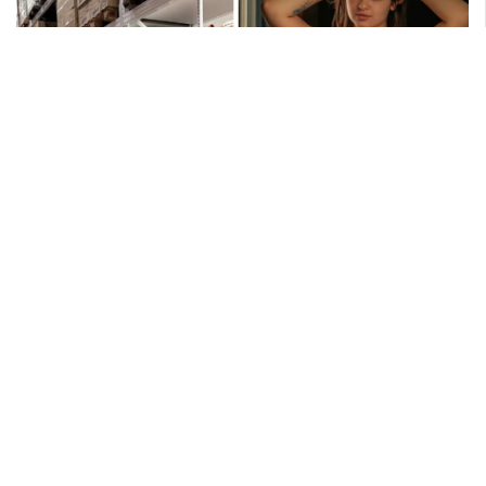
നിലപാട് തേടി
ഡിവൈഎഫ്‌ഐ