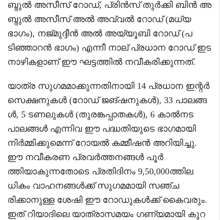
ബ്ദുൽ അസീസ് റോഡ്, പ്രിൻസ് തുർക്കി ബിൻ അ
ബ്ദുൽ അസീസ് അൽ അവ്വൽ റോഡ് (മധ്യ
ഭാഗം), നജ്മുദ്ദീൻ അൽ അയ്യൂബി റോഡ് (പ
ടിഞ്ഞാറൻ ഭാഗം) എന്നീ നാല് പ്രധാന റോഡ് ഇട
നാഴികളാണ് ഈ ഘട്ടത്തിൽ നവീകരിക്കുന്നത്.
യാത്ര സുഗമമാക്കുന്നതിനായി 14 പ്രധാന ഇന്റർ
സെക്ഷനുകൾ (റോഡ് ജങ്ഷനുകൾ), 33 പാലങ്ങ
ൾ, 5 ടണലുകൾ (തുരങ്കപ്പാതകൾ), 6 കാൽനട
പാലങ്ങൾ എന്നിവ ഈ പദ്ധതിയുടെ ഭാഗമായി
നിർമ്മിക്കുമെന്ന് റോയൽ കമ്മീഷൻ അറിയിച്ചു.
ഈ നവീകരണ പ്രവർത്തനങ്ങൾ പൂർ
ത്തിയാകുന്നതോടെ പ്രതിദിനം 9,50,000ത്തില
ധികം വാഹനങ്ങൾക്ക് സുഗമമായി സഞ്ച
രിക്കാനുള്ള ശേഷി ഈ റോഡുകൾക്ക് കൈവരും.
ഇത് റിയാദിലെ യാത്രാസമയം ഗണ്യമായി കുറ