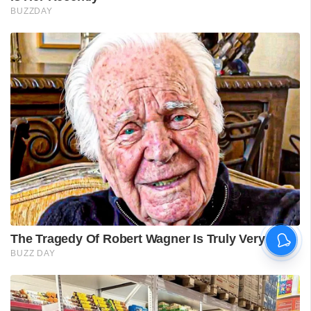
ശ്രീലങ്കൻ പര്യടനം:
ഇന്ത്യയുടെ സന്നാഹ
മത്സരത്തിന് ഇന്ന് തുടക്കം