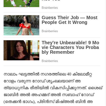
നാലാം ഘട്ടത്തിൽ നഗരത്തിലെ 40 കിലോമീറ്റ
റോളം വരുന്ന റോഡ് ശൃംഖലയാണ് അ
ത്യാധുനിക രീതിയിൽ വികസിപ്പിക്കുന്നത്. ശൈഖ്
ജാബിർ അൽ അഹമ്മദ് അൽ സബാഹ് റോഡ്
(തെക്കൻ ഭാഗം), പ്രിൻസ് മിഷ്അൽ ബിൻ അ