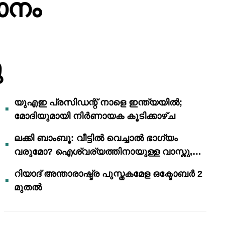
ാനം
ു
യുഎഇ പ്രസിഡന്റ് നാളെ ഇന്ത്യയിൽ;
മോദിയുമായി നിർണായക കൂടിക്കാഴ്ച
ലക്കി ബാംബൂ: വീട്ടിൽ വെച്ചാൽ ഭാഗ്യം
വരുമോ? ഐശ്വര്യത്തിനായുള്ള വാസ്തു,
ഫെങ് ഷൂയി വിശ്വാസങ്ങൾ
റിയാദ് അന്താരാഷ്ട്ര പുസ്തകമേള ഒക്ടോബർ 2
മുതൽ