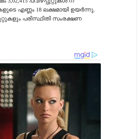
,02,415 പവിഴപ്പുറ്റുകൾ ന
റുകളുടെ എണ്ണം 18 ലക്ഷമായി ഉയർന്നു.
പുറ്റുകളും പരിസ്ഥിതി സംരക്ഷണ