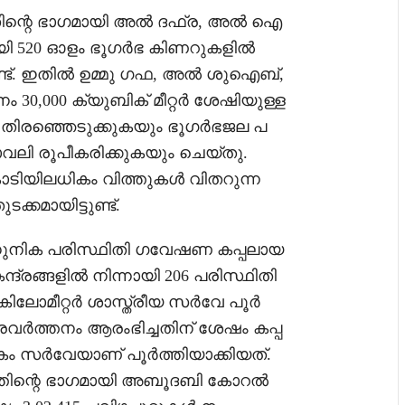
്നതിന്റെ ഭാഗമായി അൽ ദഫ്ര, അൽ ഐ
ലായി 520 ഓളം ഭൂഗർഭ കിണറുകളിൽ
ുണ്ട്. ഇതിൽ ഉമ്മു ഗഫ, അൽ ശുഐബ്,
 30,000 ക്യുബിക് മീറ്റർ ശേഷിയുള്ള
ി തിരഞ്ഞെടുക്കുകയും ഭൂഗർഭജല പ
വലി രൂപീകരിക്കുകയും ചെയ്തു.
ടിയിലധികം വിത്തുകൾ വിതറുന്ന
ക്കമായിട്ടുണ്ട്.
ാധുനിക പരിസ്ഥിതി ഗവേഷണ കപ്പലായ
ദ്രങ്ങളിൽ നിന്നായി 206 പരിസ്ഥിതി
കിലോമീറ്റർ ശാസ്ത്രീയ സർവേ പൂർ
്രവർത്തനം ആരംഭിച്ചതിന് ശേഷം കപ്പ
കം സർവേയാണ് പൂർത്തിയാക്കിയത്.
ത്തിന്റെ ഭാഗമായി അബൂദബി കോറൽ