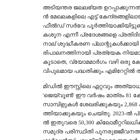
അടിയന്തര ജലലഭ്യത ഉറപ്പാക്കുന
ൻ മേഖലകളിലെ എട്ട് കേന്ദ്രങ്ങളി
ഫീൽഡ് സർവേ പൂർത്തിയാക്കിയിട്ട
കശൂന എന്നീ പ്രദേശങ്ങളെ പ്രതിദിനം
നാല് ശുദ്ധീകരണ പ്ലാന്റുകൾക്കായ
രിപാലനത്തിനായി പ്രത്യേക നിയമാ
കൂടാതെ, വ്യോമമാർഗം വഴി ഒരു കോ
വിപുലമായ പദ്ധതിക്കും എമിറേറ്റിൽ തുട
മിഡിൽ ഈസ്റ്റിലെ ഏറ്റവും അത്യ
'ജെയ്വൂൺ' ഈ വർഷം മാത്രം 81 കേന്
സാമ്പിളുകൾ ശേഖരിക്കുകയും 2,868 
ത്തിയാക്കുകയും ചെയ്തു. 2023-ൽ പ
ൽ ഇതുവരെ 50,300 കിലോമീറ്ററിലധി
സമുദ്ര പരിസ്ഥിതി പുനരുജ്ജീവന