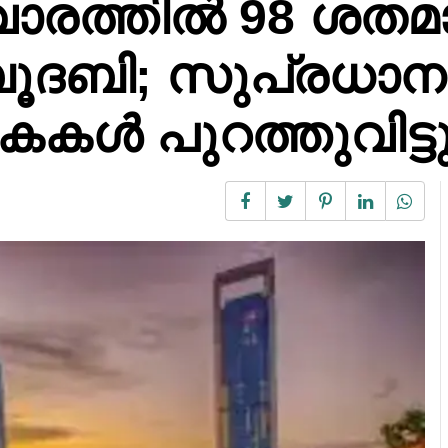
രത്തില്‍ 98 ശതമ
ബൂദബി; സുപ്രധാന
കകൾ പുറത്തുവിട്ട