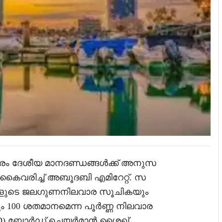
ാരം ദേശീയ മാനദണ്ഡങ്ങൾക്ക് അനുസ
യം കൈവരിച്ച് അബൂദബി എമിറേറ്റ്. സ
വികളുടെ ജലഗുണനിലവാര സൂചികയും
 100 ശതമാനമെന്ന പൂർണ്ണ നിലവാര
EAD) ബോർഡ് ചെയർമാൻ ശൈഖ്