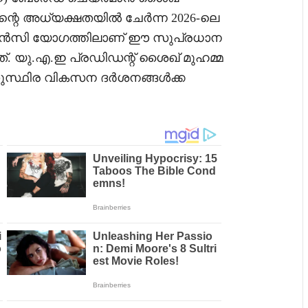
റെ അധ്യക്ഷതയിൽ ചേർന്ന 2026-ലെ
ഏജൻസി യോഗത്തിലാണ് ഈ സുപ്രധാന
ത്. യു.എ.ഇ പ്രഡിഡന്റ് ശൈഖ് മുഹമ്മ
സുസ്ഥിര വികസന ദർശനങ്ങൾക്ക