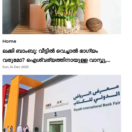
Home
ലക്കി ബാംബൂ: വീട്ടിൽ വെച്ചാൽ ഭാഗ്യം
വരുമോ? ഐശ്വര്യത്തിനായുള്ള വാസ്തു,
Sun,14 Dec 2025
ഫെങ് ഷൂയി വിശ്വാസങ്ങൾ