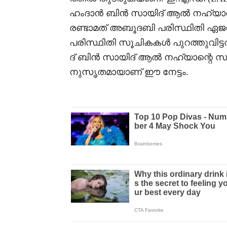
ഹംദാൻ ബിൻ സായിദ് ആൽ നഹ്യാന്
രണ്ടാമത് അബൂദബി പരിസ്ഥിതി 
പരിസ്ഥിതി സൂചികകൾ പുറത്തുവിട്ട
ദ് ബിൻ സായിദ് ആൽ നഹ്യാന്റെ 
നുസൃതമായാണ് ഈ നേട്ടം.