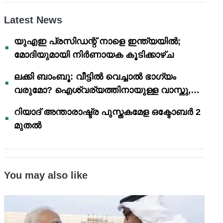
Latest News
യുഎഇ പ്രസിഡന്റ് നാളെ ഇന്ത്യയിൽ;
മോദിയുമായി നിർണായക കൂടിക്കാഴ്ച
ലക്കി ബാംബൂ: വീട്ടിൽ വെച്ചാൽ ഭാഗ്യം
വരുമോ? ഐശ്വര്യത്തിനായുള്ള വാസ്തു,
ഫെങ് ഷൂയി വിശ്വാസങ്ങൾ
റിയാദ് അന്താരാഷ്ട്ര പുസ്തകമേള ഒക്ടോബർ 2
മുതൽ
You may also like