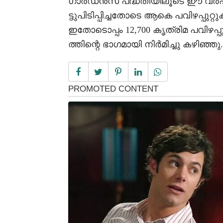
ഗാർഡൻസ് പദ്ധതിയിലൂടെ ഈ വർഷം 3
ട്ടുപിടിപ്പിച്ചതോടെ ആകെ പവിഴപ്പുറ്
ഇതോടൊപ്പം 12,700 കൃത്രിമ പവിഴപ്
ത്തിന്റെ ഭാഗമായി നിർമിച്ചു കഴിഞ്ഞു.