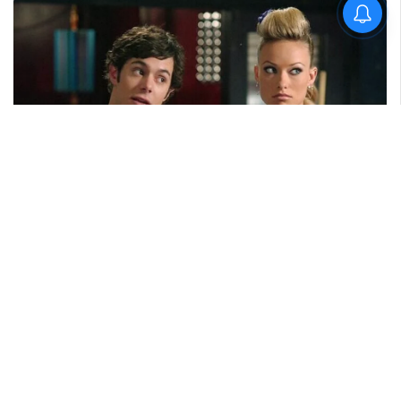
'കാതങ്ങൾ ദൂരെ'; 'ഇറ്റ്സ് എ
മെഡിക്കൽ മിറാക്കിൾ' ആദ്യ
ഗാനം പുറത്ത്