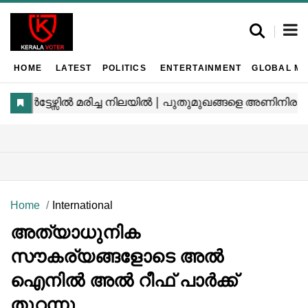
HOME
LATEST
POLITICS
ENTERTAINMENT
GLOBAL MA
Home
International
അത്യാധുനിക
സൗകര്യങ്ങളോടെ അൽ
ഐനിൽ അൽ റീഫ് പാർക്ക്
തുറന്നു