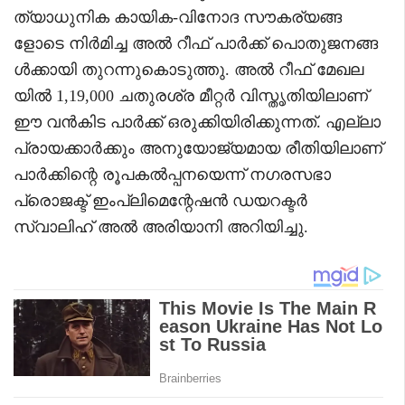
ത്യാധുനിക കായിക-വിനോദ സൗകര്യങ്ങ
ളോടെ നിർമിച്ച അൽ റീഫ് പാർക്ക് പൊതുജനങ്ങ
ൾക്കായി തുറന്നുകൊടുത്തു. അൽ റീഫ് മേഖല
യിൽ 1,19,000 ചതുരശ്ര മീറ്റർ വിസ്തൃതിയിലാണ്
ഈ വൻകിട പാർക്ക് ഒരുക്കിയിരിക്കുന്നത്. എല്ലാ
പ്രായക്കാർക്കും അനുയോജ്യമായ രീതിയിലാണ്
പാർക്കിന്റെ രൂപകൽപ്പനയെന്ന് നഗരസഭാ
പ്രൊജക്ട് ഇംപ്ലിമെന്റേഷൻ ഡയറക്ടർ
സ്വാലിഹ് അൽ അരിയാനി അറിയിച്ചു.