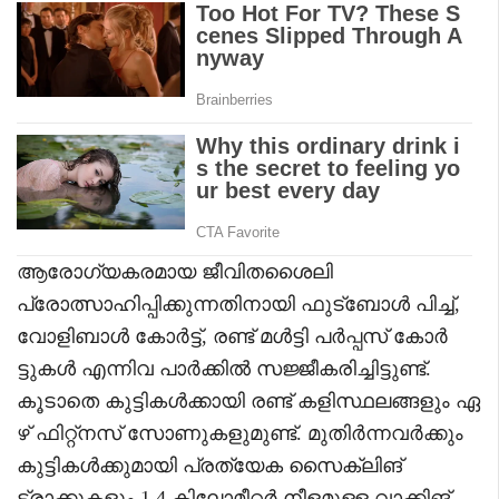
ആരോഗ്യകരമായ ജീവിതശൈലി
പ്രോത്സാഹിപ്പിക്കുന്നതിനായി ഫുട്ബോൾ പിച്ച്,
വോളിബാൾ കോർട്ട്, രണ്ട് മൾട്ടി പർപ്പസ് കോർ
ട്ടുകൾ എന്നിവ പാർക്കിൽ സജ്ജീകരിച്ചിട്ടുണ്ട്.
കൂടാതെ കുട്ടികൾക്കായി രണ്ട് കളിസ്ഥലങ്ങളും ഏ
ഴ് ഫിറ്റ്നസ് സോണുകളുമുണ്ട്. മുതിർന്നവർക്കും
കുട്ടികൾക്കുമായി പ്രത്യേക സൈക്ലിങ്
ട്രാക്കുകളും 1.4 കിലോമീറ്റർ നീളമുള്ള വാക്കിങ്