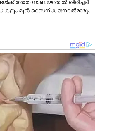
ങൾക്ക് അതേ നാണയത്തിൽ തിരിച്ചടി
ധികളും മുൻ സൈനിക ജനറൽമാരും