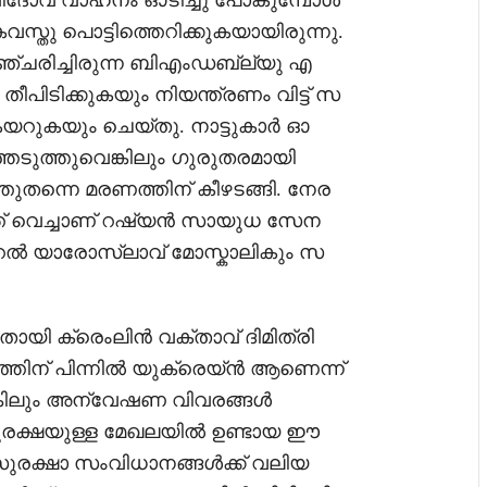
വിദോവ് വാഹനം ഓടിച്ചു പോകുമ്പോൾ
കവസ്തു പൊട്ടിത്തെറിക്കുകയായിരുന്നു.
സഞ്ചരിച്ചിരുന്ന ബിഎംഡബ്ല്യു എ
ീപിടിക്കുകയും നിയന്ത്രണം വിട്ട് സ
ചുകയറുകയും ചെയ്തു. നാട്ടുകാർ ഓ
്തെടുത്തുവെങ്കിലും ഗുരുതരമായി
ുതന്നെ മരണത്തിന് കീഴടങ്ങി. നേര
ത്ത് വെച്ചാണ് റഷ്യൻ സായുധ സേന
് ജനറൽ യാരോസ്ലാവ് മോസ്കാലികും സ
തായി ക്രെംലിൻ വക്താവ് ദിമിത്രി
ത്തിന് പിന്നിൽ യുക്രെയ്ൻ ആണെന്ന്
െങ്കിലും അന്വേഷണ വിവരങ്ങൾ
സുരക്ഷയുള്ള മേഖലയിൽ ഉണ്ടായ ഈ
ക്ഷാ സംവിധാനങ്ങൾക്ക് വലിയ