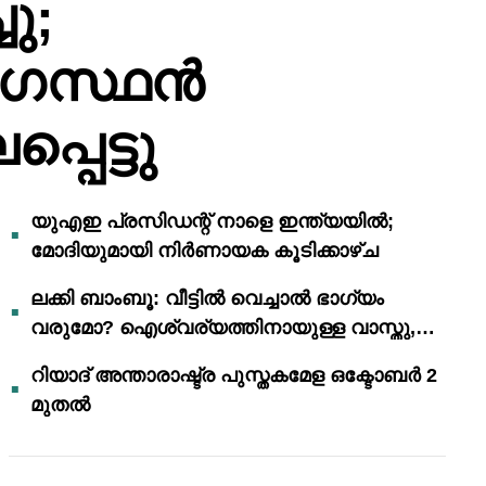
ു;
ോഗസ്ഥൻ
പെട്ടു
യുഎഇ പ്രസിഡന്റ് നാളെ ഇന്ത്യയിൽ;
മോദിയുമായി നിർണായക കൂടിക്കാഴ്ച
ലക്കി ബാംബൂ: വീട്ടിൽ വെച്ചാൽ ഭാഗ്യം
വരുമോ? ഐശ്വര്യത്തിനായുള്ള വാസ്തു,
ഫെങ് ഷൂയി വിശ്വാസങ്ങൾ
റിയാദ് അന്താരാഷ്ട്ര പുസ്തകമേള ഒക്ടോബർ 2
മുതൽ