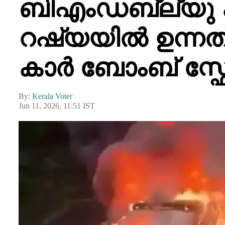
ബിഎംഡബ്ല്യു കാ
റഷ്യയിൽ ഉന്
കാർ ബോംബ് സ്ഫോ
By:
Kerala Voter
Jun 11, 2026, 11:51 IST