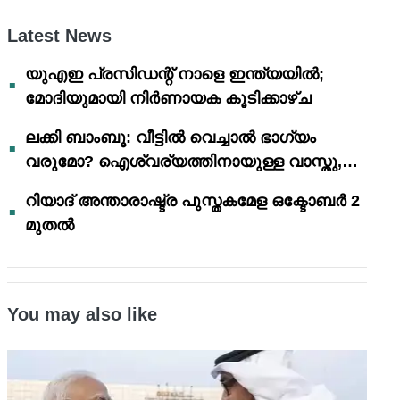
Latest News
യുഎഇ പ്രസിഡന്റ് നാളെ ഇന്ത്യയിൽ;
മോദിയുമായി നിർണായക കൂടിക്കാഴ്ച
ലക്കി ബാംബൂ: വീട്ടിൽ വെച്ചാൽ ഭാഗ്യം
വരുമോ? ഐശ്വര്യത്തിനായുള്ള വാസ്തു,
ഫെങ് ഷൂയി വിശ്വാസങ്ങൾ
റിയാദ് അന്താരാഷ്ട്ര പുസ്തകമേള ഒക്ടോബർ 2
മുതൽ
You may also like