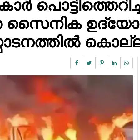
ർ പൊട്ടിത്തെറിച്ച
നത സൈനിക ഉദ്യ
ടനത്തിൽ കൊല്ലപ്