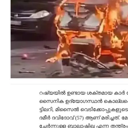
റഷ്യയിൽ ഉണ്ടായ ശക്തമായ കാർ 
സൈനിക ഉദ്യോഗസ്ഥൻ കൊല്ലപ്പെട
ട്ടിലറി, മിസൈൽ വെടിക്കോപ്പുക
ദമീർ ദവിദോവ് (57) ആണ് മരിച്ചത്.
ചേർന്നുള്ള ബാലാഷിഖ എന്ന തന്ത്