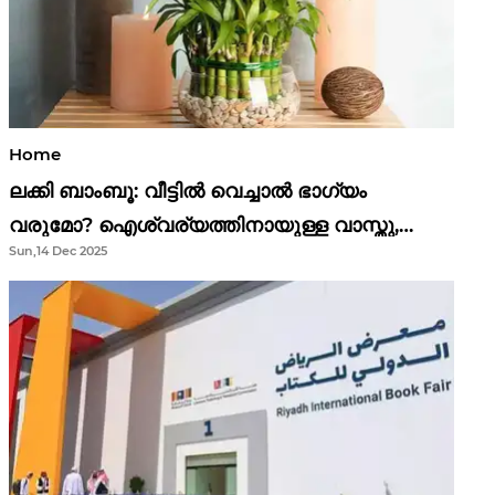
Home
ലക്കി ബാംബൂ: വീട്ടിൽ വെച്ചാൽ ഭാഗ്യം
വരുമോ? ഐശ്വര്യത്തിനായുള്ള വാസ്തു,
Sun,14 Dec 2025
ഫെങ് ഷൂയി വിശ്വാസങ്ങൾ