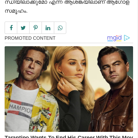
ന്ധിയിലാക്കുമോ എന്ന ആശങ്കയിലാണ് ആഗോള
സമൂഹം.