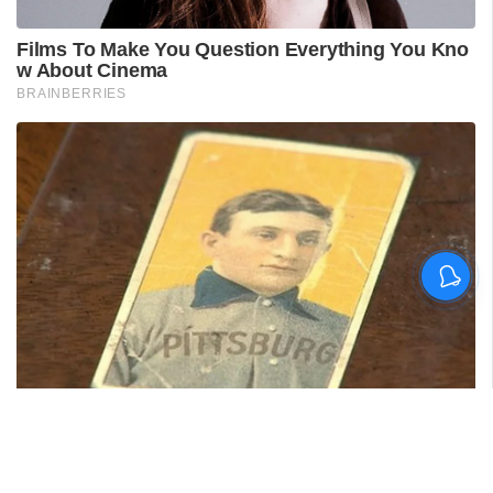
പുനലൂർ ആശുപത്രിയിലെ
സ്വീകരണം;
രോഗികൾക്കുണ്ടായ
ബുദ്ധിമുട്ടിൽ
ആരോഗ്യമന്ത്രിയുടെ
നിലപാട് തേടി
ഡിവൈഎഫ്‌ഐ