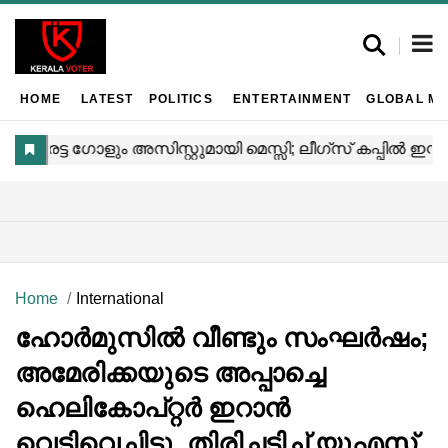
HOME
LATEST
POLITICS
ENTERTAINMENT
GLOBAL MA
Home
International
ഹോർമുസിൽ വീണ്ടും സംഘർഷം;
അമേരിക്കയുടെ അപ്പാച്ചെ
ഹെലികോപ്റ്റർ ഇറാൻ
വെടിവെച്ചിട്ടു, തിരിച്ചടിച്ച് യുഎസ്