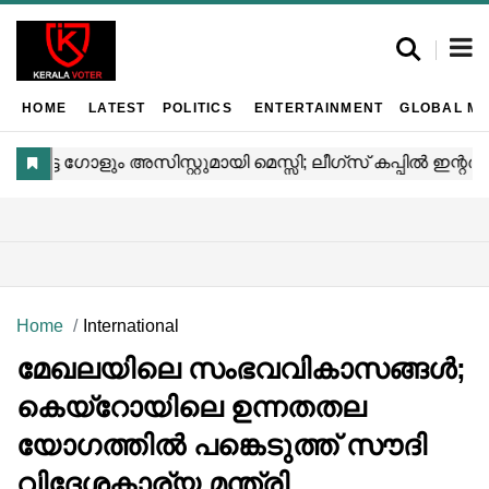
HOME
LATEST
POLITICS
ENTERTAINMENT
GLOBAL MA
Home
International
മേഖലയിലെ സംഭവവികാസങ്ങൾ;
കെയ്‌റോയിലെ ഉന്നതതല
യോഗത്തിൽ പങ്കെടുത്ത് സൗദി
വിദേശകാര്യ മന്ത്രി