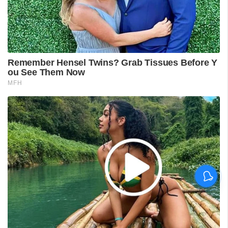
പുനലൂർ ആശുപത്രിയിലെ
സ്വീകരണം;
രോഗികൾക്കുണ്ടായ
ബുദ്ധിമുട്ടിൽ
ആരോഗ്യമന്ത്രിയുടെ
നിലപാട് തേടി
ഡിവൈഎഫ്‌ഐ