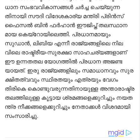
ധാന സംഭവവികാസങ്ങൾ ചർച്ച ചെയ്യുന്ന
തിനായി സൗദി വിദേശകാര്യ മന്ത്രി പ്രിൻസ്
ഫൈസൽ ബിൻ ഫർഹാൻ ഈജിപ്ത് തലസ്ഥാന
മായ കെയ്റോയിലെത്തി. പ്രധാനമായും
സുഡാൻ, ലിബിയ എന്നീ രാജ്യങ്ങളിലെ നില
വിലെ രാഷ്ട്രീയ-സുരക്ഷാ സാഹചര്യങ്ങളാണ്
ഈ ഉന്നതതല യോഗത്തിൽ പ്രധാന അജണ്ട
യായത്. ഇരു രാജ്യങ്ങളിലും സമാധാനവും സുര
ക്ഷിതത്വവും സ്ഥിരതയും എത്രയും വേഗം
തിരികെ കൊണ്ടുവരുന്നതിനായുള്ള അന്താരാഷ്ട്ര
തലത്തിലുള്ള കൂട്ടായ ശ്രമങ്ങളെക്കുറിച്ചും നയത
ന്ത്ര നീക്കങ്ങളെക്കുറിച്ചും നേതാക്കൾ വിശദമായി
സംസാരിച്ചു.