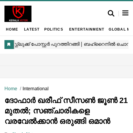
HOME
LATEST
POLITICS
ENTERTAINMENT
GLOBAL MA
Home
International
ദോഫാർ ഖരീഫ് സീസൺ ജൂൺ 21
മുതൽ; സഞ്ചാരികളെ
വരവേൽക്കാൻ ഒരുങ്ങി ഒമാൻ