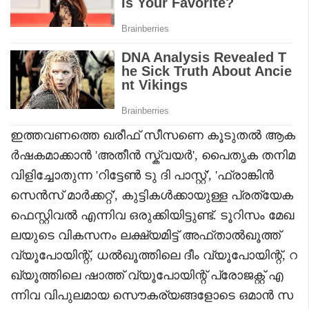
ഇത്തവണത്തെ ഖരീഫ് സീസണെ കൂടുതൽ ആക
ർഷകമാക്കാൻ 'അതീൻ സ്ക്വയർ', പൈതൃക തനിമ
വിളിച്ചോതുന്ന 'റിട്ടേൺ ടു ദി പാസ്റ്റ്', 'ഫ്രാങ്കിൻ
സെൻസ് മാർക്കറ്റ്', കുട്ടികൾക്കായുള്ള പ്രത്യേക
ഫെസ്റ്റിവൽ എന്നിവ ഒരുക്കിയിട്ടുണ്ട്. ടൂറിസം മേഖ
ലയുടെ വികസനം ലക്ഷ്യമിട്ട് അഫ്താൽഖൂത്ത്
വ്യൂപോയിന്റ്, ധൽഖൂത്തിലെ ദീം വ്യൂപോയിന്റ്, റ
ഖ്‌യൂത്തിലെ ഷാത്ത് വ്യൂപോയിന്റ് പ്രോജക്റ്റ് എ
ന്നിവ വിപുലമായ സൌകര്യങ്ങളോടെ ഒമാൻ സ