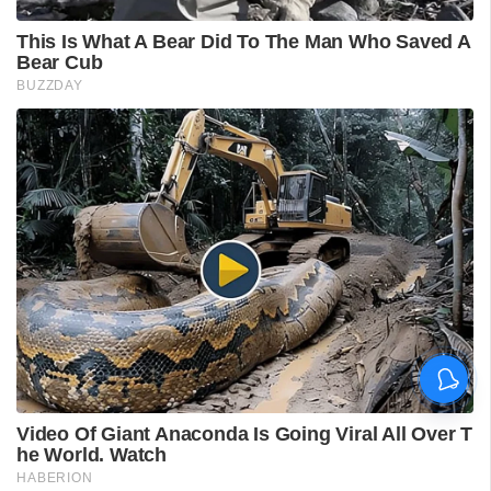
വിദ്യാർഥിയെ മർദിച്ചെന്ന
പരാതിയിൽ പാലക്കാട്
അധ്യാപകനെ
സസ്‌പെൻഡ് ചെയ്തു