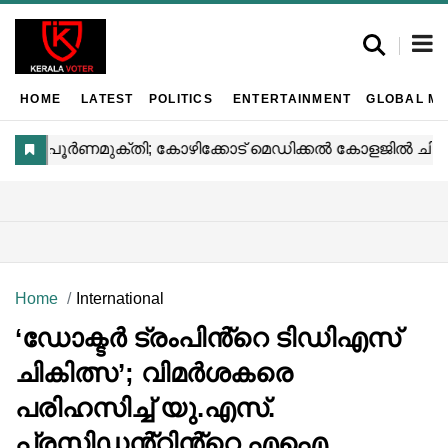
HOME
LATEST
POLITICS
ENTERTAINMENT
GLOBAL MA
Home
International
‘ഡോക്ടർ ട്രംപിൻ്റെ ടിഡിഎസ്
ചികിത്സ’; വിമർശകരെ
പരിഹസിച്ച് യു.എസ്.
പ്രസിഡൻ്റിൻ്റെ എഐ