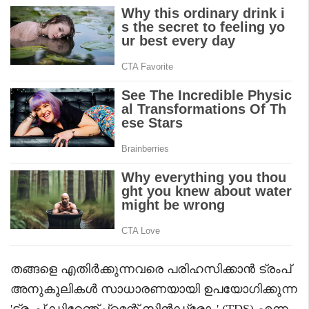
തങ്ങളെ എതിർക്കുന്നവരെ പരിഹസിക്കാൻ ട്രംപ്
അനുകൂലികൾ സാധാരണയായി ഉപയോഗിക്കുന്ന
'ട്രംപ് ഡിറേഞ്ച്മെന്റ് സിൻഡ്രോം' (TDS) എന്ന