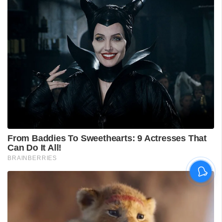
പുനലൂർ ആശുപത്രിയിലെ
സ്വീകരണം;
രോഗികൾക്കുണ്ടായ
ബുദ്ധിമുട്ടിൽ
ആരോഗ്യമന്ത്രിയുടെ
നിലപാട് തേടി
ഡിവൈഎഫ്‌ഐ