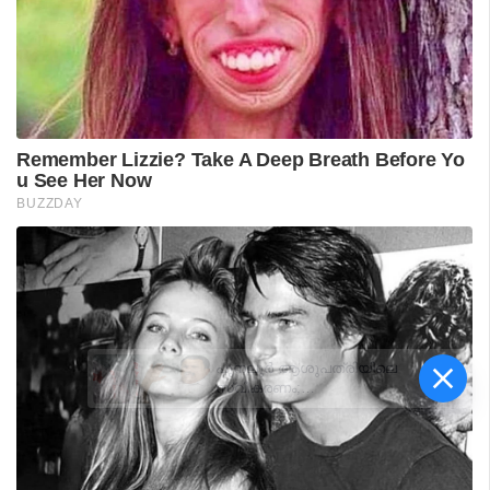
പുനലൂർ ആശുപത്രിയിലെ
സ്വീകരണം;
രോഗികൾക്കുണ്ടായ
ബുദ്ധിമുട്ടിൽ
ആരോഗ്യമന്ത്രിയുടെ
നിലപാട് തേടി
ഡിവൈഎഫ്‌ഐ