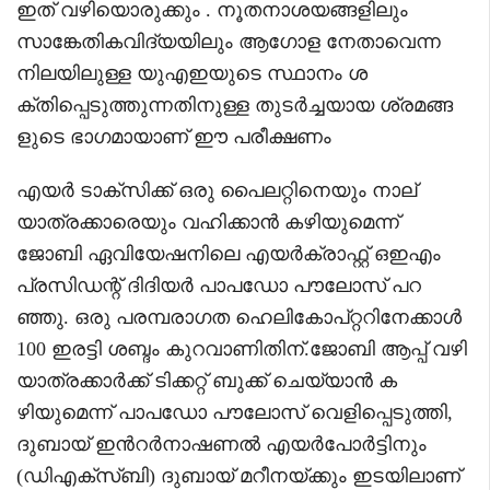
ഇത് വഴിയൊരുക്കും . നൂതനാശയങ്ങളിലും
സാങ്കേതികവിദ്യയിലും ആഗോള നേതാവെന്ന
നിലയിലുള്ള യുഎഇയുടെ സ്ഥാനം ശ
ക്തിപ്പെടുത്തുന്നതിനുള്ള തുടർച്ചയായ ശ്രമങ്ങ
ളുടെ ഭാഗമായാണ് ഈ പരീക്ഷണം
എയർ ടാക്‌സിക്ക് ഒരു പൈലറ്റിനെയും നാല്
യാത്രക്കാരെയും വഹിക്കാൻ കഴിയുമെന്ന്
ജോബി ഏവിയേഷനിലെ എയർക്രാഫ്റ്റ് ഒഇഎം
പ്രസിഡന്റ് ദിദിയർ പാപഡോ പൗലോസ് പറ
ഞ്ഞു. ഒരു പരമ്പരാഗത ഹെലികോപ്റ്ററിനേക്കാൾ
100 ഇരട്ടി ശബ്ദം കുറവാണിതിന്.ജോബി ആപ്പ് വഴി
യാത്രക്കാർക്ക് ടിക്കറ്റ് ബുക്ക് ചെയ്യാൻ ക
ഴിയുമെന്ന് പാപഡോ പൗലോസ് വെളിപ്പെടുത്തി,
ദുബായ് ഇൻറർനാഷണൽ എയർപോർട്ടിനും
(ഡിഎക്‌സ്ബി) ദുബായ് മറീനയ്ക്കും ഇടയിലാണ്