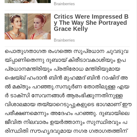
പൊതുഗതാഗത രംഗത്തെ സുപ്രധാന ചുവടുവ
യ്പ്പാണിതെന്നു ദുബായ് കിരീടാവകാശിയും ഉപ
പ്രധാനമന്ത്രിയും പ്രതിരോധ മന്ത്രിയുമായ
ഷെയ്ഖ് ഹംദാൻ ബിൻ മുഹമ്മദ് ബിൻ റാഷിദ് അ
ൽ മക്തൂം പറഞ്ഞു.സമ്പൂർണ തോതിലുള്ള എയ
ർ ടാക്‌സി സേവനങ്ങൾ ആരംഭിക്കുന്നതിനുള്ള
വിശാലമായ തയ്യാറെടുപ്പുകളുടെ ഭാഗമാണ് ഈ
പരീക്ഷണമെന്നും അദേഹം പറഞ്ഞു. ദുബായിലെ
ജീവിത നിലവാരം ഉയർത്താനും സുസ്ഥിരവും പ
രിസ്ഥിതി സൗഹൃദവുമായ നഗര ഗതാഗതത്തിന്