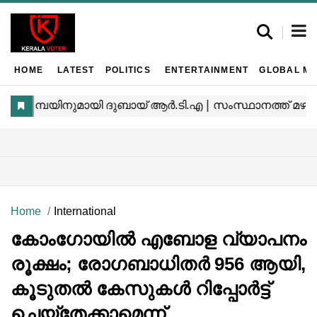
HOME
LATEST
POLITICS
ENTERTAINMENT
GLOBAL MA
Home
International
കോംഗോയിൽ എബോള വ്യാപനം
രൂക്ഷം; രോഗബാധിതർ 956 ആയി,
കൂടുതൽ കേസുകൾ റിപ്പോർട്ട്
ചെയ്തേക്കാമെന്ന്