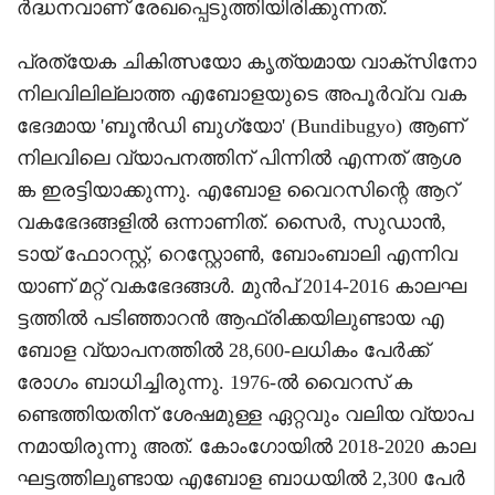
ർദ്ധനവാണ് രേഖപ്പെടുത്തിയിരിക്കുന്നത്.
പ്രത്യേക ചികിത്സയോ കൃത്യമായ വാക്സിനോ
നിലവിലില്ലാത്ത എബോളയുടെ അപൂർവ്വ വക
ഭേദമായ 'ബൂൻഡി ബുഗ്യോ' (Bundibugyo) ആണ്
നിലവിലെ വ്യാപനത്തിന് പിന്നിൽ എന്നത് ആശ
ങ്ക ഇരട്ടിയാക്കുന്നു. എബോള വൈറസിന്റെ ആറ്
വകഭേദങ്ങളിൽ ഒന്നാണിത്. സൈർ, സുഡാൻ,
ടായ് ഫോറസ്റ്റ്, റെസ്റ്റോൺ, ബോംബാലി എന്നിവ
യാണ് മറ്റ് വകഭേദങ്ങൾ. മുൻപ് 2014-2016 കാലഘ
ട്ടത്തിൽ പടിഞ്ഞാറൻ ആഫ്രിക്കയിലുണ്ടായ എ
ബോള വ്യാപനത്തിൽ 28,600-ലധികം പേർക്ക്
രോഗം ബാധിച്ചിരുന്നു. 1976-ൽ വൈറസ് ക
ണ്ടെത്തിയതിന് ശേഷമുള്ള ഏറ്റവും വലിയ വ്യാപ
നമായിരുന്നു അത്. കോംഗോയിൽ 2018-2020 കാല
ഘട്ടത്തിലുണ്ടായ എബോള ബാധയിൽ 2,300 പേർ