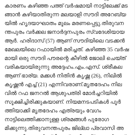
കാരണം കഴിഞ്ഞ പത്ത് വർഷമായി നാട്ടിലേക്ക് മട
ങ്ങാൻ കഴിയാതിരുന്ന മലയാളി സൗദി അറേബ്യ
യിൽ ഹൃദയാഘാതം മൂലം മരണപ്പെട്ടു.തിരുവന
ന്തപുരം വർക്കല ജനാർദ്ദനപുരം സ്വദേശിയായ
ആർ. ഹരിദാസ് (57) ആണ് സൗദിയിലെ വടക്കൻ
മേഖലയിലെ റഫായിൽ മരിച്ചത്. കഴിഞ്ഞ 35 വർഷ
മായി ഒരു സൗദി പൗരന്റെ കീഴിൽ ജോലി ചെയ്ത്
വരികയായിരുന്നു അദ്ദേഹം.എം.എസ്. ശ്രീകല
ആണ് ഭാര്യ. മക്കൾ നിതിൻ കൃഷ്ണ (26), നിഖിൽ
കൃഷ്ണൻ എച്ച് (21) എന്നിവരാണ്.മൃതദേഹം നില
വിൽ റഫ ജനറൽ ആശുപത്രി മോർച്ചറിയിൽ
സൂക്ഷിച്ചിരിക്കുകയാണ്. നിയമനടപടികൾ പൂർ
ത്തിയാക്കി മൃതദേഹം എത്രയും വേഗം
നാട്ടിലെത്തിക്കാനുള്ള ശ്രമങ്ങൾ പുരോഗ
മിക്കുന്നു.തിരുവനന്തപുരം ജില്ലാ പ്രവാസി അ