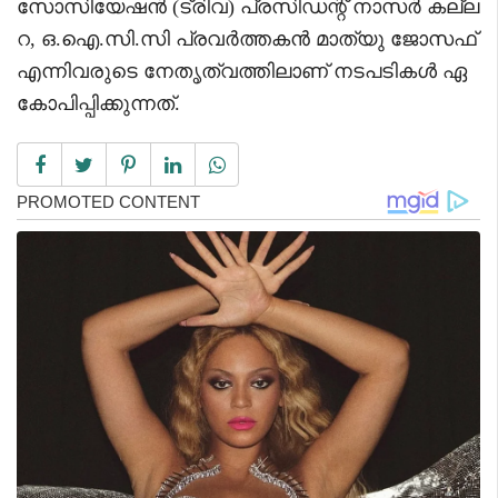
സോസിയേഷൻ (ട്രിവ) പ്രസിഡന്റ് നാസർ കല്ല
റ, ഒ.ഐ.സി.സി പ്രവർത്തകൻ മാത്യു ജോസഫ്
എന്നിവരുടെ നേതൃത്വത്തിലാണ് നടപടികൾ ഏ
കോപിപ്പിക്കുന്നത്.