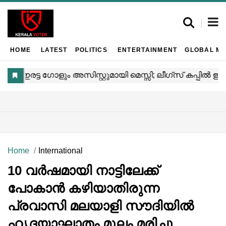
HOME
LATEST
POLITICS
ENTERTAINMENT
GLOBAL MA
Home
International
10 വർഷമായി നാട്ടിലേക്ക്
പോകാൻ കഴിയാതിരുന്ന
പ്രവാസി മലയാളി സൗദിയിൽ
ഹൃദയാഘാതം മൂലം മരിച്ചു