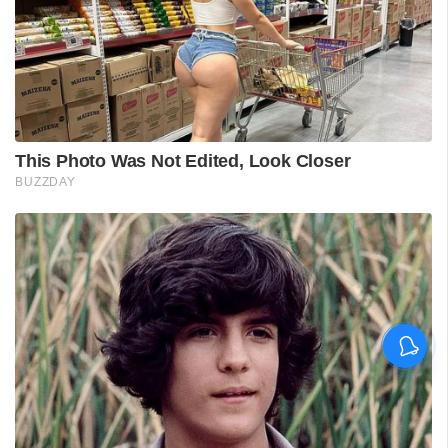
'കാതങ്ങൾ ദൂരെ'; 'ഇറ്റ്സ് എ
മെഡിക്കൽ മിറാക്കിൾ' ആദ്യ
ഗാനം പുറത്ത്