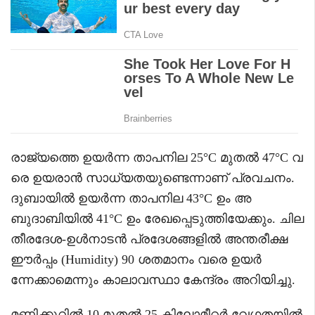
രാജ്യത്തെ ഉയർന്ന താപനില 25°C മുതൽ 47°C വ
രെ ഉയരാൻ സാധ്യതയുണ്ടെന്നാണ് പ്രവചനം.
ദുബായിൽ ഉയർന്ന താപനില 43°C ഉം അ
ബുദാബിയിൽ 41°C ഉം രേഖപ്പെടുത്തിയേക്കും. ചില
തീരദേശ-ഉൾനാടൻ പ്രദേശങ്ങളിൽ അന്തരീക്ഷ
ഈർപ്പം (Humidity) 90 ശതമാനം വരെ ഉയർ
ന്നേക്കാമെന്നും കാലാവസ്ഥാ കേന്ദ്രം അറിയിച്ചു.
മണിക്കൂറിൽ 10 മുതൽ 25 കിലോമീറ്റർ വേഗതയിൽ