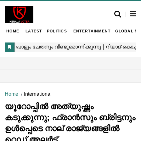
HOME
LATEST
POLITICS
ENTERTAINMENT
GLOBAL MA
Home
International
യൂറോപ്പിൽ അത്യുഷ്ണം
കടുക്കുന്നു; ഫ്രാൻസും ബ്രിട്ടനും
ഉൾപ്പെടെ നാല് രാജ്യങ്ങളിൽ
റെഡ് അലർട്ട്