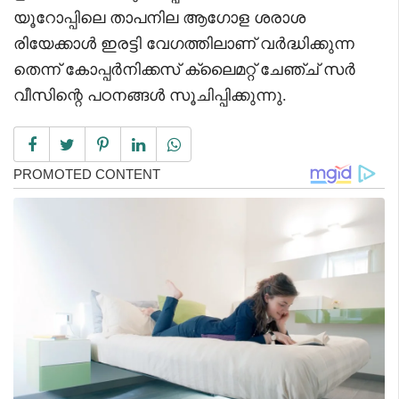
യൂറോപ്പിലെ താപനില ആഗോള ശരാശ
രിയേക്കാൾ ഇരട്ടി വേഗത്തിലാണ് വർദ്ധിക്കുന്ന
തെന്ന് കോപ്പർനിക്കസ് ക്ലൈമറ്റ് ചേഞ്ച് സർ
വീസിന്റെ പഠനങ്ങൾ സൂചിപ്പിക്കുന്നു.