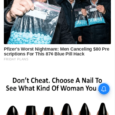
ഡി.ആർ. കോംഗോയിൽ
എബോള വ്യാപനം രൂക്ഷം;
മരണസംഖ്യ 1700 കടന്നു