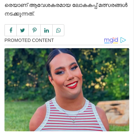
രെയാണ് ആവേശകരമായ ലോകകപ്പ് മത്സരങ്ങൾ
നടക്കുന്നത്.