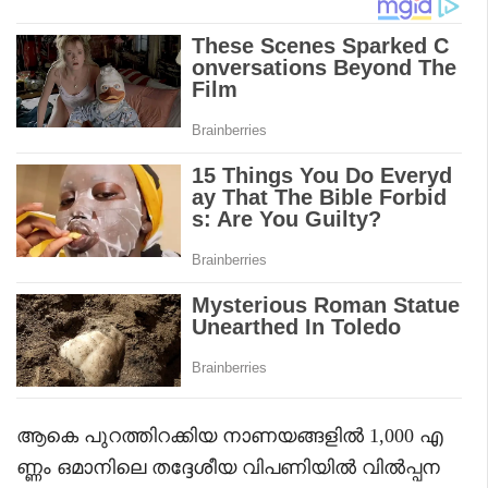
ആകെ പുറത്തിറക്കിയ നാണയങ്ങളിൽ 1,000 എ
ണ്ണം ഒമാനിലെ തദ്ദേശീയ വിപണിയിൽ വിൽപ്പന