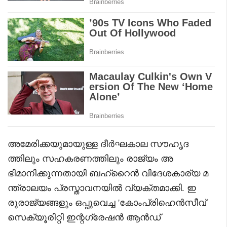
അമേരിക്കയുമായുള്ള ദീർഘകാല സൗഹൃദ
ത്തിലും സഹകരണത്തിലും രാജ്യം അ
ഭിമാനിക്കുന്നതായി ബഹ്‌റൈൻ വിദേശകാര്യ മ
ന്ത്രാലയം പ്രസ്താവനയിൽ വ്യക്തമാക്കി. ഇ
രുരാജ്യങ്ങളും ഒപ്പുവെച്ച 'കോംപ്രിഹെൻസീവ്
സെക്യൂരിറ്റി ഇന്റഗ്രേഷൻ ആൻഡ്