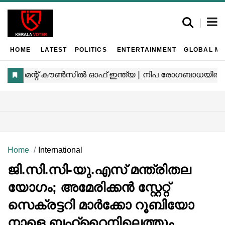
HOME
LATEST
POLITICS
ENTERTAINMENT
GLOBAL MA
Home
International
ജി.സി.സി-യു.എസ് മന്ത്രിതല
യോഗം; അമേരിക്കൻ സ്റ്റേറ്റ്
സെക്രട്ടറി മാർക്കോ റൂബിയോ
നാളെ ബഹ്‌റൈനിലെത്തും