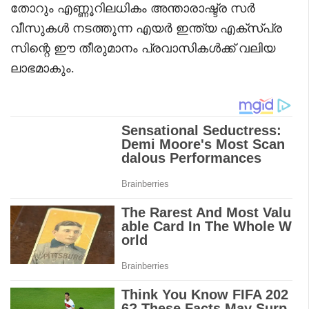
തോറും എണ്ണൂറിലധികം അന്താരാഷ്ട്ര സർ
വീസുകൾ നടത്തുന്ന എയർ ഇന്ത്യ എക്സ്പ്ര
സിന്റെ ഈ തീരുമാനം പ്രവാസികൾക്ക് വലിയ
ലാഭമാകും.