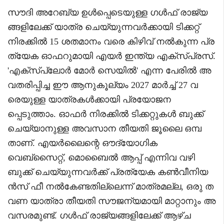
സൗദി അറേബ്യ ഉൾപ്പെടെയുള്ള ഗൾഫ് രാജ്യ
ങ്ങളിലേക്ക് യാത്ര ചെയ്യുന്നവർക്കായി ടിക്കറ്റ്
നിരക്കിൽ 15 ശതമാനം വരെ കിഴിവ് നൽകുന്ന പ്ര
ത്യേക ഓഫറുമായി എയർ ഇന്ത്യ എക്സ്പ്രസ്.
'എക്സ്പ്ലോർ മോർ സെയിൽ' എന്ന പേരിൽ അ
വതരിപ്പിച്ച ഈ ആനുകൂല്യം 2027 മാർച്ച് 27 വ
രെയുള്ള യാത്രകൾക്കായി പ്രയോജന
പ്പെടുത്താം. ഓഫർ നിരക്കിൽ ടിക്കറ്റുകൾ ബുക്ക്
ചെയ്യാനുള്ള അവസാന തീയതി ജൂലൈ ഒമ്പ
താണ്. എയർലൈന്റെ ഔദ്യോഗിക
വെബ്സൈറ്റ്, മൊബൈൽ ആപ്പ് എന്നിവ വഴി
ബുക്ക് ചെയ്യുന്നവർക്ക് പ്രത്യേക കൺവീനിയ
ൻസ് ഫീ നൽകേണ്ടതില്ലെന്ന് മാത്രമല്ല, ഒരു ത
വണ യാത്രാ തീയതി സൗജന്യമായി മാറ്റാനും അ
വസരമുണ്ട്. ഗൾഫ് രാജ്യങ്ങളിലേക്ക് ആഴ്ച