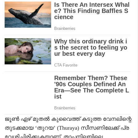
ജൂൺ ഏഴ് മുതൽ കുവൈത്ത് കടുത്ത വേനലിന്റെ
തുടക്കമായ ‘തുറയ’ (Thuraya) സീസണിലേക്ക് പ്ര
വേശിച്ചിരിക്കുകയാണ്. താപനിലയിലെ