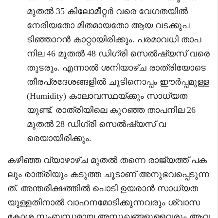
മുതൽ 35 കിലോമീറ്റർ വരെ വേഗതയിൽ
നേരിയതോ മിതമായതോ ആയ വടക്കുപ
ടിഞ്ഞാറൻ കാറ്റായിരിക്കും. പരമാവധി താപ
നില 46 മുതൽ 48 ഡിഗ്രി സെൽഷ്യസ് വരെ
തുടരും. എന്നാൽ ശനിയാഴ്ച രാത്രിയോടെ
തീരപ്രദേശങ്ങളിൽ ചൂടിനൊപ്പം ഈർപ്പമുള്ള
(Humidity) കാലാവസ്ഥയ്ക്കും സാധ്യത
യുണ്ട്. രാത്രിയിലെ കുറഞ്ഞ താപനില 26
മുതൽ 28 ഡിഗ്രി സെൽഷ്യസ് വ
രെയായിരിക്കും.
കഴിഞ്ഞ വ്യാഴാഴ്ച മുതൽ തന്നെ രാജ്യത്ത് പക
ലും രാത്രിയും കടുത്ത ചൂടാണ് അനുഭവപ്പെടുന്ന
ത്. അന്തരീക്ഷത്തിൽ പൊടി ഉയരാൻ സാധ്യത
യുള്ളതിനാൽ വാഹനമോടിക്കുന്നവരും ശ്വാസ
കോശ സംബന്ധമായ അസുഖങ്ങളുള്ളവരും ആവ