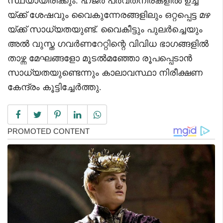
സ്ഥയായിരിക്കും. ഹജർ പർവതനിരകളിൽ ഉച്ച
യ്ക്ക് ശേഷവും വൈകുന്നേരങ്ങളിലും ഒറ്റപ്പെട്ട മഴ
യ്ക്ക് സാധ്യതയുണ്ട്. വൈകീട്ടും പുലർച്ചെയും
അൽ വുസ്ത ഗവർണറേറ്റിന്റെ വിവിധ ഭാഗങ്ങളിൽ
താഴ്ന്ന മേഘങ്ങളോ മൂടൽമഞ്ഞോ രൂപപ്പെടാൻ
സാധ്യതയുണ്ടെന്നും കാലാവസ്ഥാ നിരീക്ഷണ
കേന്ദ്രം കൂട്ടിച്ചേർത്തു.