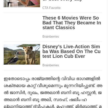
ഇതോടൊപ്പം രാജ്യത്തിന്റെ വിവിധ ഭാഗങ്ങളിൽ
ശക്തമായ കാറ്റ് വീശുമെന്നും മുന്നറിയിപ്പുണ്ട്. അ
ൽ ജാസിർ, ദുഖം, ജഅലാൻ ബനി ബൂ ഹസ്സൻ, ജ
അലാൻ ബനി ബൂ അലി, സദഹ്, ഷലീം-ഹ
ല്ലാനിയാത്ത് ദ്വീപുകൾ, മഹൂത്ത്, മിർബാത്ത്, മ