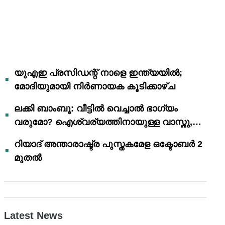
യുഎഇ പ്രസിഡന്റ് നാളെ ഇന്ത്യയിൽ;
മോദിയുമായി നിർണായക കൂടിക്കാഴ്ച
ലക്കി ബാംബൂ: വീട്ടിൽ വെച്ചാൽ ഭാഗ്യം
വരുമോ? ഐശ്വര്യത്തിനായുള്ള വാസ്തു,
ഫെങ് ഷൂയി വിശ്വാസങ്ങൾ
റിയാദ് അന്താരാഷ്ട്ര പുസ്തകമേള ഒക്ടോബർ 2
മുതൽ
Latest News