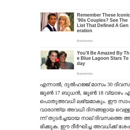
എന്നാൽ, ദുൽഹജ്ജ് മാസം 30 ദിവസ
ജൂൺ 17 ബുധൻ, ജൂൺ 18 വ്യാഴം എന്
പൊതുഅവധി ലഭ്യമാകും. ഈ സാഹചര
വാരാന്ത്യ അവധി ദിനങ്ങളായ വെള്ളി
ന്ന് തുടർച്ചയായ നാല് ദിവസത്തെ 
ഭിക്കുക. ഈ ദീർഘിച്ച അവധിക്ക് 