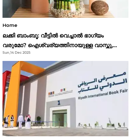
Home
ലക്കി ബാംബൂ: വീട്ടിൽ വെച്ചാൽ ഭാഗ്യം
വരുമോ? ഐശ്വര്യത്തിനായുള്ള വാസ്തു,
Sun,14 Dec 2025
ഫെങ് ഷൂയി വിശ്വാസങ്ങൾ