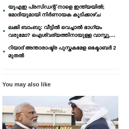
യുഎഇ പ്രസിഡന്റ് നാളെ ഇന്ത്യയിൽ;
മോദിയുമായി നിർണായക കൂടിക്കാഴ്ച
ലക്കി ബാംബൂ: വീട്ടിൽ വെച്ചാൽ ഭാഗ്യം
വരുമോ? ഐശ്വര്യത്തിനായുള്ള വാസ്തു,
ഫെങ് ഷൂയി വിശ്വാസങ്ങൾ
റിയാദ് അന്താരാഷ്ട്ര പുസ്തകമേള ഒക്ടോബർ 2
മുതൽ
You may also like