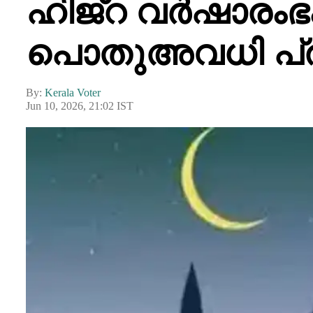
ഹിജ്റ വർഷാരംഭ
പൊതുഅവധി പ്രഖ
By:
Kerala Voter
Jun 10, 2026, 21:02 IST