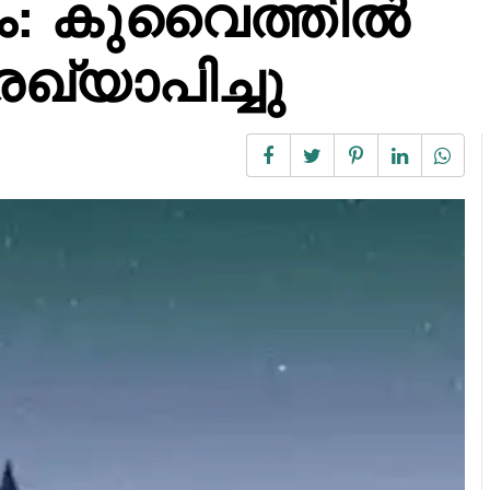
ം: കുവൈത്തിൽ
്യാപിച്ചു