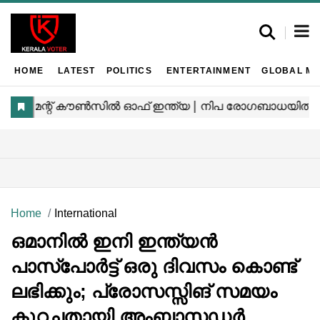
HOME
LATEST
POLITICS
ENTERTAINMENT
GLOBAL MA
Home
International
ഒമാനിൽ ഇനി ഇന്ത്യൻ
പാസ്‌പോർട്ട് ഒരു ദിവസം കൊണ്ട്
ലഭിക്കും; പ്രോസസ്സിങ് സമയം
കുറച്ചതായി അംബാസഡർ