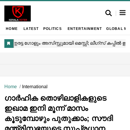
HOME
LATEST
POLITICS
ENTERTAINMENT
GLOBAL MA
Home
International
ഗാർഹിക തൊഴിലാളികളുടെ
ഇഖാമ ഇനി മൂന്ന് മാസം
കൂടുമ്പോഴും പുതുക്കാം; സൗദി
മന്ത്രിസഭയുടെ സുപ്രധാന