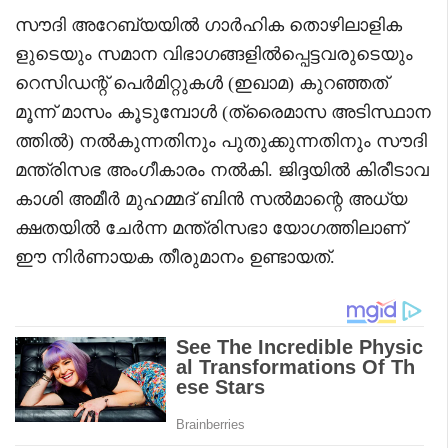
സൗദി അറേബ്യയിൽ ഗാർഹിക തൊഴിലാളിക
ളുടെയും സമാന വിഭാഗങ്ങളിൽപ്പെട്ടവരുടെയും
റെസിഡന്റ് പെർമിറ്റുകൾ (ഇഖാമ) കുറഞ്ഞത്
മൂന്ന് മാസം കൂടുമ്പോൾ (ത്രൈമാസ അടിസ്ഥാന
ത്തിൽ) നൽകുന്നതിനും പുതുക്കുന്നതിനും സൗദി
മന്ത്രിസഭ അംഗീകാരം നൽകി. ജിദ്ദയിൽ കിരീടാവ
കാശി അമീർ മുഹമ്മദ് ബിൻ സൽമാന്റെ അധ്യ
ക്ഷതയിൽ ചേർന്ന മന്ത്രിസഭാ യോഗത്തിലാണ്
ഈ നിർണായക തീരുമാനം ഉണ്ടായത്.