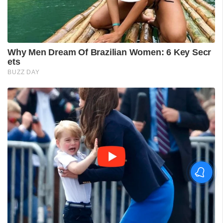
'കാതങ്ങൾ ദൂരെ'; 'ഇറ്റ്സ് എ
മെഡിക്കൽ മിറാക്കിൾ' ആദ്യ
ഗാനം പുറത്ത്